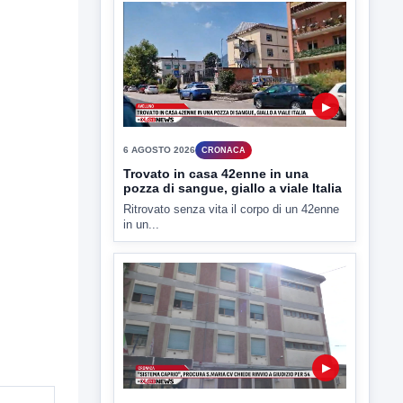
6 AGOSTO 2026
CRONACA
Trovato in casa 42enne in una
pozza di sangue, giallo a viale Italia
Ritrovato senza vita il corpo di un 42enne
in un...
▶
6 AGOSTO 2026
CRONACA
"Sistema Caprio", Procura S.Maria
CV chiede rinvio a giudizio per 54
La Procura della Repubblica di Santa
Capua Vetere chiude le...