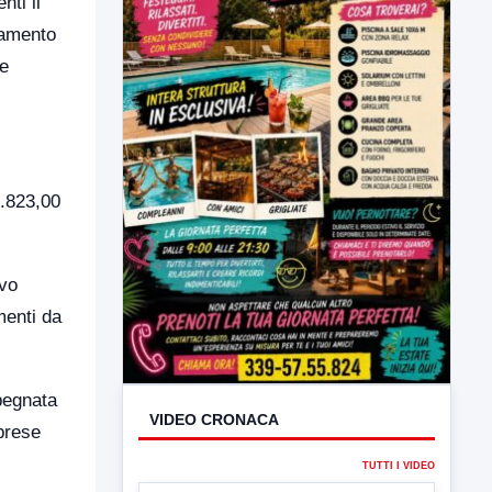
nti il
lamento
me
5.823,00
VIDEO CRONACA
ivo
TUTTI I VIDEO
menti da
pegnata
mprese
▶