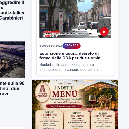
aggredire il
5 AGOSTO 2026
CRONACA
x –
Estorsione e usura, decreto di
 anti-stalker
fermo delle DDA per due uomini
 Carabinieri
Racket sulle assunzioni, usura e
intimidazioni. In carcere due uomini...
te sulla 90
tino: due
grave