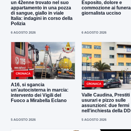
un 42enne trovato nel suo
Esposito, dolore e
appartamento in una pozza
commozione ai funeral
di sangue, giallo in viale
giornalista ucciso
Italia: indagini in corso della
Polizia
6 AGOSTO 2026
6 AGOSTO 2026
CRONACA
CRONACA
A16, si sgancia
un’autocisterna in marcia:
Valle Caudina, Prestiti
intervento dei Vigili del
usurari e pizzo sulle
Fuoco a Mirabella Eclano
assunzioni: due fermi
nell’inchiesta della D
5 AGOSTO 2026
5 AGOSTO 2026