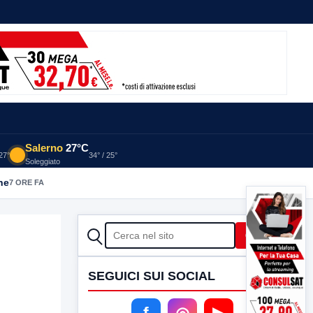
Salerno
27°C
 27°
34° / 25°
Soleggiato
he
7 ORE FA
CERCA
Cerca
SEGUICI SUI SOCIAL
f
◎
▶