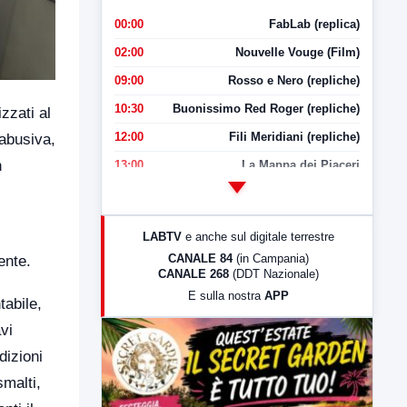
00:00
FabLab (replica)
02:00
Nouvelle Vouge (Film)
09:00
Rosso e Nero (repliche)
10:30
Buonissimo Red Roger (repliche)
zzati al
12:00
Fili Meridiani (repliche)
 abusiva,
n
13:00
La Mappa dei Piaceri
14:00
LabNews
17:00
LabNews (replica)
LABTV
e anche sul digitale terrestre
18:30
Di Faccia e di Profilo (repliche)
CANALE 84
(in Campania)
ente.
CANALE 268
(DDT Nazionale)
19:30
LabNews (Diretta)
E sulla nostra
APP
tabile,
21:00
Free Sport
vi
23:00
LabNews (replica)
dizioni
smalti,