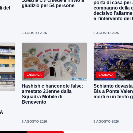
S.Maria CV chiede il rinvio a
porta di casa per 
giudizio per 54 persone
i del
compagno della e
decisivo l’allarme
e l’intervento dei
6 AGOSTO 2026
6 AGOSTO 2026
CRONACA
CRONACA
Hashish e banconote false:
Schianto devastan
arrestato 21enne dalla
Bis a Ponte Valen
Squadra Mobile di
morti e un ferito 
Benevento
DA
5 AGOSTO 2026
5 AGOSTO 2026