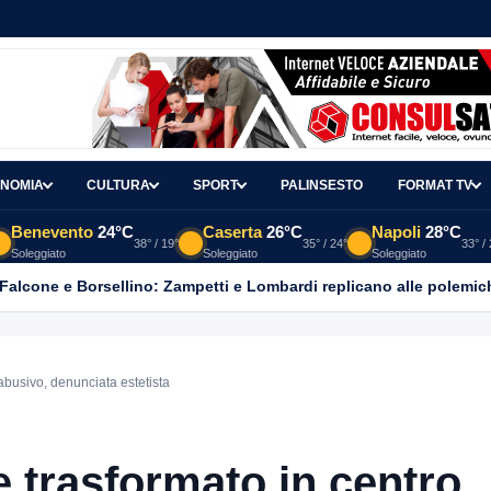
NOMIA
CULTURA
SPORT
PALINSESTO
FORMAT TV
Benevento
24°C
Caserta
26°C
Napoli
28°C
38° / 19°
35° / 24°
33° /
Soleggiato
Soleggiato
Soleggiato
 Falcone e Borsellino: Zampetti e Lombardi replicano alle polemic
abusivo, denunciata estetista
 trasformato in centro