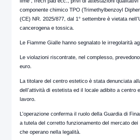
lime , frech pad ecc., privi di attestazioni qualitativi
componente chimico TPO (Trimethylbenzoyl Diphen
(CE) NR. 2025/877, dal 1° settembre è vietata nell’
cancerogena e tossica.
Le Fiamme Gialle hanno segnalato le irregolarità agli
Le violazioni riscontrate, nel complesso, prevedono
euro.
La titolare del centro estetico è stata denunciata a
dell’attività di estetista ed il locale adibito a cent
lavoro.
L’operazione conferma il ruolo della Guardia di Fi
a tutela del corretto funzionamento del mercato dei b
che operano nella legalità.