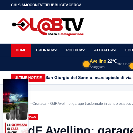
CHI SIAMO
CONTATTI
PUBBLICITÀ
CERCA
HOME
CRONACA
POLITICA
ATTUALITÀ
ECO
Avellino
22°C
36° / 19°
Soleggiato
San Giorgio del Sannio, marciapiede di via
ULTIME NOTIZIE
Home
>
Cronaca
> GdF Avellino: garage trasformato in centro estetico 
CRONACA
GdF Avellino: garage