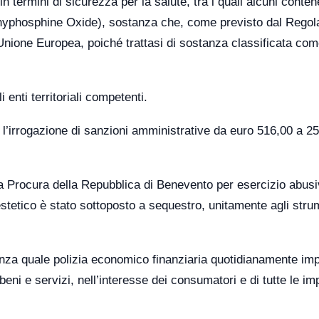
 in termini di sicurezza per la salute, tra i quali alcuni contene
yphosphine Oxide), sostanza che, come previsto dal Rego
Unione Europea, poiché trattasi di sostanza classificata co
 enti territoriali competenti.
 l’irrogazione di sanzioni amministrative da euro 516,00 a 2
lla Procura della Repubblica di Benevento per esercizio abus
ro estetico è stato sottoposto a sequestro, unitamente agli stru
nanza quale polizia economico finanziaria quotidianamente im
eni e servizi, nell’interesse dei consumatori e di tutte le i