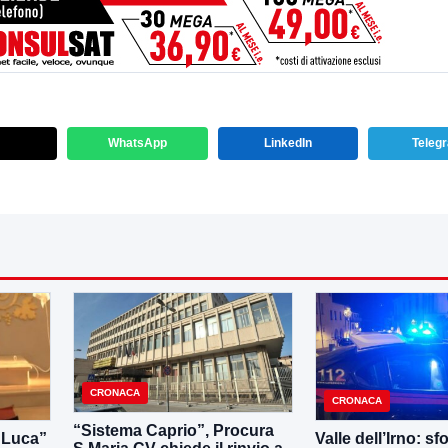
WhatsApp
LinkedIn
Teleg
CRONACA
CRONACA
“Sistema Caprio”, Procura
i Luca”
Valle dell’Irno: sf