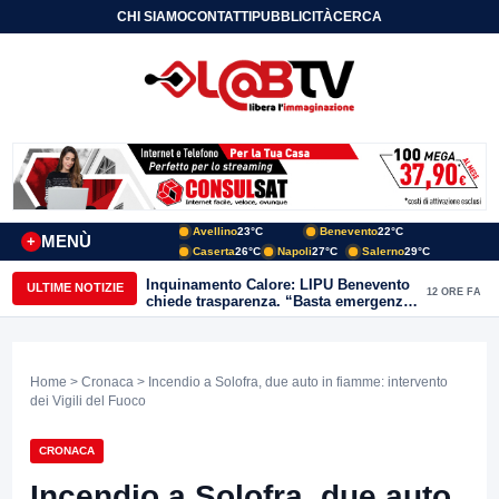
CHI SIAMO
CONTATTI
PUBBLICITÀ
CERCA
Avellino
23°C
Benevento
22°C
MENÙ
+
Caserta
26°C
Napoli
27°C
Salerno
29°C
Inquinamento Calore: LIPU Benevento
ULTIME NOTIZIE
12 ORE FA
chiede trasparenza. “Basta emergenze:
non possiamo continuare a trattare i
nostri corsi d’acqua come semplici
canali di scarico
Home
>
Cronaca
> Incendio a Solofra, due auto in fiamme: intervento
dei Vigili del Fuoco
CRONACA
Incendio a Solofra, due auto