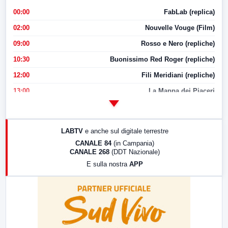
00:00
FabLab (replica)
02:00
Nouvelle Vouge (Film)
09:00
Rosso e Nero (repliche)
10:30
Buonissimo Red Roger (repliche)
12:00
Fili Meridiani (repliche)
13:00
La Mappa dei Piaceri
14:00
LabNews
17:00
LabNews (replica)
LABTV
e anche sul digitale terrestre
18:30
Di Faccia e di Profilo (repliche)
CANALE 84
(in Campania)
CANALE 268
(DDT Nazionale)
19:30
LabNews (Diretta)
E sulla nostra
APP
21:00
Free Sport
23:00
LabNews (replica)