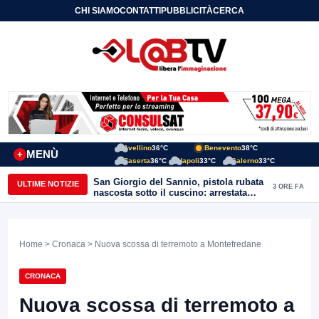
CHI SIAMO
CONTATTI
PUBBLICITÀ
CERCA
Avellino
36°C
Benevento
38°C
MENÙ
+
Caserta
36°C
Napoli
33°C
Salerno
33°C
San Giorgio del Sannio, pistola rubata
ULTIME NOTIZIE
3 ORE FA
nascosta sotto il cuscino: arrestata
51enne
Home
>
Cronaca
> Nuova scossa di terremoto a Montefredane
CRONACA
Nuova scossa di terremoto a