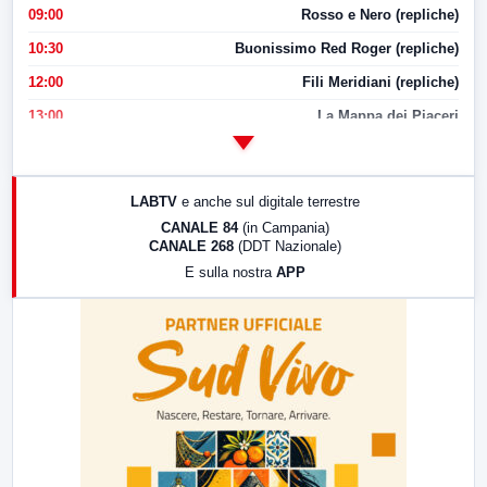
09:00
Rosso e Nero (repliche)
10:30
Buonissimo Red Roger (repliche)
12:00
Fili Meridiani (repliche)
13:00
La Mappa dei Piaceri
14:00
LabNews
17:00
LabNews (replica)
LABTV
e anche sul digitale terrestre
18:30
Di Faccia e di Profilo (repliche)
CANALE 84
(in Campania)
CANALE 268
(DDT Nazionale)
19:30
LabNews (Diretta)
E sulla nostra
APP
21:00
Free Sport
23:00
LabNews (replica)