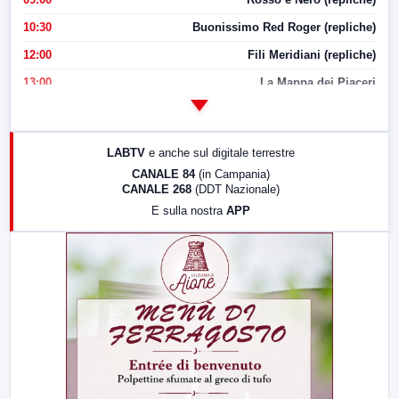
10:30
Buonissimo Red Roger (repliche)
12:00
Fili Meridiani (repliche)
13:00
La Mappa dei Piaceri
14:00
LabNews
17:00
LabNews (replica)
LABTV
e anche sul digitale terrestre
18:30
Di Faccia e di Profilo (repliche)
CANALE 84
(in Campania)
CANALE 268
(DDT Nazionale)
19:30
LabNews (Diretta)
E sulla nostra
APP
21:00
Free Sport
23:00
LabNews (replica)