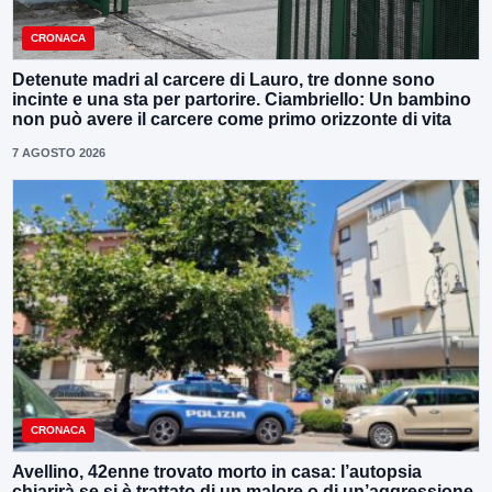
CRONACA
Detenute madri al carcere di Lauro, tre donne sono
incinte e una sta per partorire. Ciambriello: Un bambino
non può avere il carcere come primo orizzonte di vita
7 AGOSTO 2026
CRONACA
Avellino, 42enne trovato morto in casa: l’autopsia
chiarirà se si è trattato di un malore o di un’aggressione