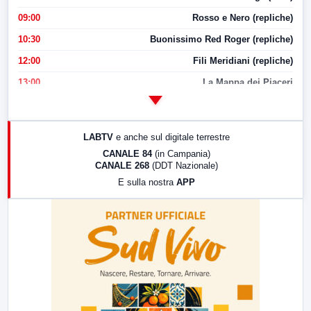
09:00
Rosso e Nero (repliche)
10:30
Buonissimo Red Roger (repliche)
12:00
Fili Meridiani (repliche)
13:00
La Mappa dei Piaceri
14:00
LabNews
17:00
LabNews (replica)
LABTV
e anche sul digitale terrestre
18:30
Di Faccia e di Profilo (repliche)
CANALE 84
(in Campania)
CANALE 268
(DDT Nazionale)
19:30
LabNews (Diretta)
E sulla nostra
APP
21:00
Free Sport
23:00
LabNews (replica)