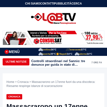
CHI SIAMO
CONTATTI
PUBBLICITÀ
CERCA
Avellino
36°C
Benevento
37°C
MENÙ
+
Caserta
35°C
Napoli
34°C
Salerno
34°C
Controlli straordinari nel Sannio: tre
ULTIME NOTIZIE
7 ORE FA
denunce per guida in stato di
ebbrezza, un arresto e 1.500 kg di
conserve sequestrate
Home
>
Cronaca
> Massacrarono un 17enne fuori da una discoteca:
Riesame respinge istanze di scarcerazione
CRONACA
Massacrarono un 17enne