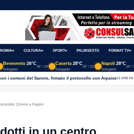
NOMIA
CULTURA
SPORT
PALINSESTO
FORMAT TV
Benevento
26°C
Caserta
28°C
Napoli
28°C
39° / 19°
35° / 22°
34° /
Soleggiato
Soleggiato
Soleggiato
con i comuni del Sannio, firmato il protocollo con Arpaise
13 ORE FA
 arrestata 22enne a Pagani
otti in un centro