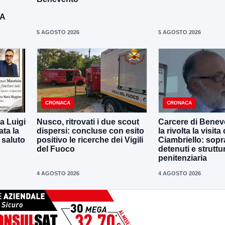
DA
5 AGOSTO 2026
5 AGOSTO 2026
CRONACA
CRONACA
a Luigi
Nusco, ritrovati i due scout
Carcere di Benev
ta la
dispersi: concluse con esito
la rivolta la visit
 saluto
positivo le ricerche dei Vigili
Ciambriello: sopr
del Fuoco
detenuti e struttu
penitenziaria
4 AGOSTO 2026
4 AGOSTO 2026