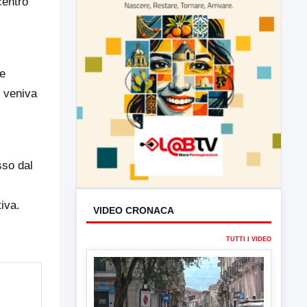
centro
 e
o veniva
VIDEO CRONACA
sso dal
TUTTI I VIDEO
iva.
▶