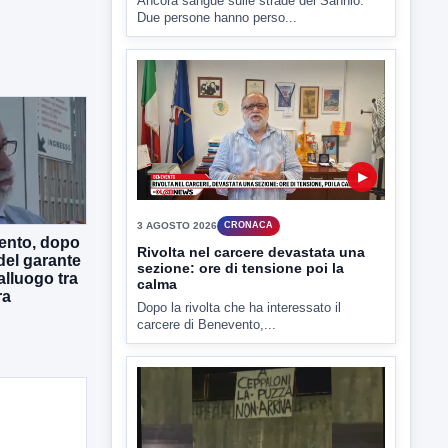
▶
3 AGOSTO 2026
CRONACA
Rivolta nel carcere devastata una
sezione: ore di tensione poi la
calma
Dopo la rivolta che ha interessato il
ento, dopo
carcere di Benevento,...
a del garante
alluogo tra
ra
▶