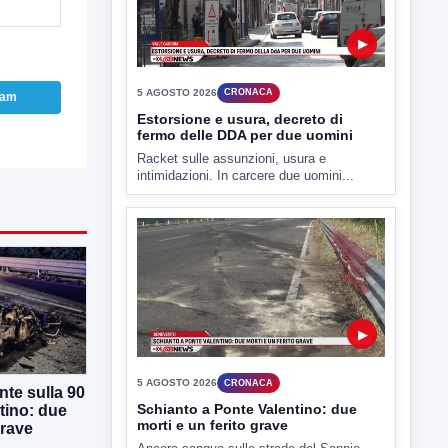
5 AGOSTO 2026
CRONACA
Estorsione e usura, decreto di
fermo delle DDA per due uomini
Racket sulle assunzioni, usura e
ram
intimidazioni. In carcere due uomini...
▶
5 AGOSTO 2026
CRONACA
Schianto a Ponte Valentino: due
morti e un ferito grave
Ancora sangue sulle strade del Sannio.
Due persone hanno perso...
te sulla 90
tino: due
grave