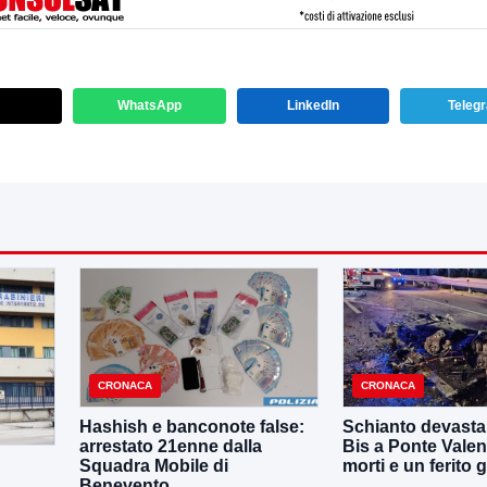
WhatsApp
LinkedIn
Teleg
CRONACA
CRONACA
Hashish e banconote false:
Schianto devastan
arrestato 21enne dalla
Bis a Ponte Valen
Squadra Mobile di
morti e un ferito 
Benevento