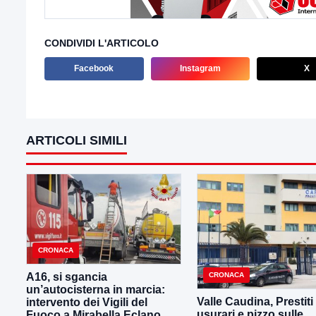
CONDIVIDI L'ARTICOLO
Facebook
Instagram
X
ARTICOLI SIMILI
CRONACA
CRONACA
A16, si sgancia
un’autocisterna in marcia:
Valle Caudina, Prestiti
intervento dei Vigili del
usurari e pizzo sulle
Fuoco a Mirabella Eclano