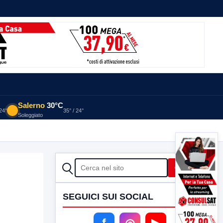
Salerno
30°C
 24°
35° / 24°
Soleggiato
CERCA
Cerca
SEGUICI SUI SOCIAL
f
◎
▶