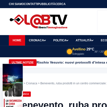
CHI SIAMO
CONTATTI
PUBBLICITÀ
CERCA
HOME
CRONACA
POLITICA
ATTUALITÀ
ECO
Avellino
29°C
36° / 20°
Soleggiato
Rischio Vesuvio: nuovi protocolli d’intesa 
ULTIME NOTIZIE
Home
>
Cronaca
> Benevento, ruba prodotti in un centro commerciale:
CRONACA
Benevento, ruba prod