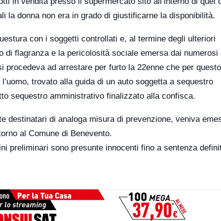
tti in vendita presso il supermercato sito all’interno di quel 
ali la donna non era in grado di giustificarne la disponibilità.
stura con i soggetti controllati e, al termine degli ulteriori
ato di flagranza e la pericolosità sociale emersa dai numerosi
co, si procedeva ad arrestare per furto la 22enne che per quest
 l’uomo, trovato alla guida di un auto soggetta a sequestro
to sequestro amministrativo finalizzato alla confisca.
nte destinatari di analoga misura di prevenzione, veniva eme
 ritorno al Comune di Benevento.
ni preliminari sono presunte innocenti fino a sentenza definit