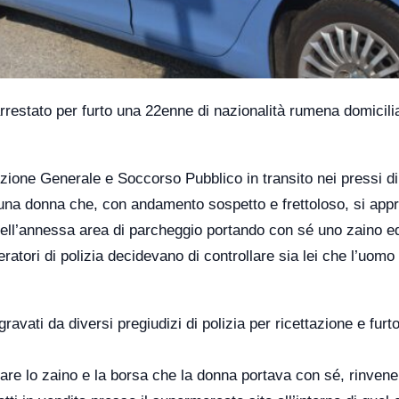
arrestato per furto una 22enne di nazionalità rumena domicili
venzione Generale e Soccorso Pubblico in transito nei pressi d
na donna che, con andamento sospetto e frettoloso, si app
ell’annessa area di parcheggio portando con sé uno zaino e
tori di polizia decidevano di controllare sia lei che l’uomo
avati da diversi pregiudizi di polizia per ricettazione e furt
onare lo zaino e la borsa che la donna portava con sé, rinven