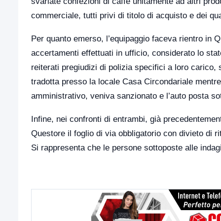
svariate confezioni di caffè unitamente ad altri prodo
commerciale, tutti privi di titolo di acquisto e dei qu
Per quanto emerso, l’equipaggio faceva rientro in Que
accertamenti effettuati in ufficio, considerato lo st
reiterati pregiudizi di polizia specifici a loro cari
tradotta presso la locale Casa Circondariale mentre
amministrativo, veniva sanzionato e l’auto posta sot
Infine, nei confronti di entrambi, già precedenteme
Questore il foglio di via obbligatorio con divieto di
Si rappresenta che le persone sottoposte alle indagi