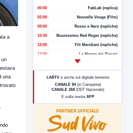
00:00
FabLab (replica)
02:00
Nouvelle Vouge (Film)
09:00
Rosso e Nero (repliche)
10:30
Buonissimo Red Roger (repliche)
ata a
12:00
Fili Meridiani (repliche)
13:00
La Mappa dei Piaceri
i un
14:00
LabNews
restava
17:00
LabNews (replica)
d una
LABTV
e anche sul digitale terrestre
18:30
Di Faccia e di Profilo (repliche)
CANALE 84
(in Campania)
 trovato
CANALE 268
(DDT Nazionale)
19:30
LabNews (Diretta)
E sulla nostra
APP
21:00
Free Sport
o
23:00
LabNews (replica)
endo