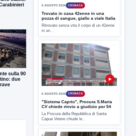
 Carabinieri
6 AGOSTO 2026
CRONACA
Trovato in casa 42enne in una
pozza di sangue, giallo a viale Italia
Ritrovato senza vita il corpo di un 42enne
in un...
te sulla 90
tino: due
▶
grave
6 AGOSTO 2026
CRONACA
"Sistema Caprio", Procura S.Maria
CV chiede rinvio a giudizio per 54
La Procura della Repubblica di Santa
Capua Vetere chiude le...