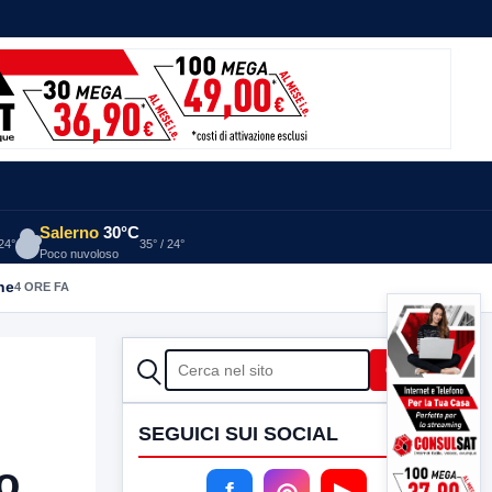
Salerno
30°C
 24°
35° / 24°
Poco nuvoloso
he
4 ORE FA
CERCA
Cerca
SEGUICI SUI SOCIAL
o
f
◎
▶