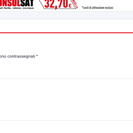
sono contrassegnati
*