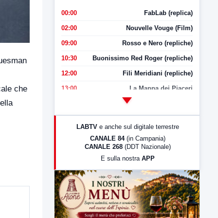
00:00
FabLab (replica)
02:00
Nouvelle Vouge (Film)
09:00
Rosso e Nero (repliche)
10:30
Buonissimo Red Roger (repliche)
bluesman
12:00
Fili Meridiani (repliche)
cale che
13:00
La Mappa dei Piaceri
ella
14:00
LabNews
17:00
LabNews (replica)
LABTV
e anche sul digitale terrestre
18:30
Di Faccia e di Profilo (repliche)
CANALE 84
(in Campania)
CANALE 268
(DDT Nazionale)
19:30
LabNews (Diretta)
E sulla nostra
APP
21:00
Free Sport
23:00
LabNews (replica)