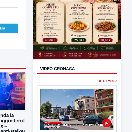
ram
VIDEO CRONACA
TUTTI I VIDEO
onda la
aggredire il
▶
x –
 anti-stalker