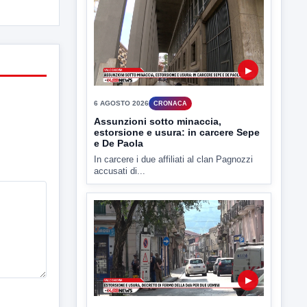
▶
6 AGOSTO 2026
CRONACA
Assunzioni sotto minaccia,
estorsione e usura: in carcere Sepe
e De Paola
In carcere i due affiliati al clan Pagnozzi
accusati di...
▶