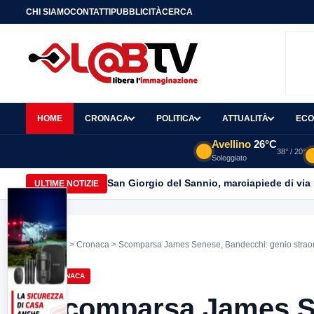
CHI SIAMO
CONTATTI
PUBBLICITÀ
CERCA
HOME
CRONACA
POLITICA
ATTUALITÀ
ECO
Avellino
26°C
38° / 20°
Soleggiato
San Giorgio del Sannio, marciapiede di via
ULTIME NOTIZIE
Home
>
Cronaca
> Scomparsa James Senese, Bandecchi: genio straord
CRONACA
Scomparsa James Se