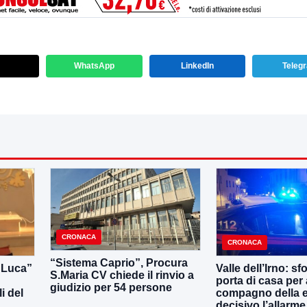
WhatsApp
LinkedIn
Teleg
CRONACA
CRONACA
“Sistema Caprio”, Procura
i Luca”
Valle dell’Irno: sf
S.Maria CV chiede il rinvio a
porta di casa per 
giudizio per 54 persone
i del
compagno della e
decisivo l’allarme