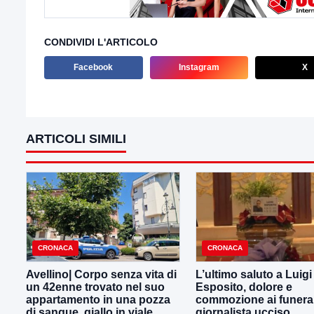
CONDIVIDI L'ARTICOLO
Facebook
Instagram
X
ARTICOLI SIMILI
CRONACA
CRONACA
Avellino| Corpo senza vita di
L’ultimo saluto a Luig
un 42enne trovato nel suo
Esposito, dolore e
appartamento in una pozza
commozione ai funeral
di sangue, giallo in viale
giornalista ucciso