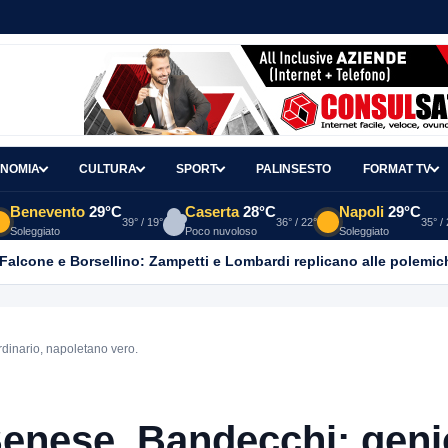
NOMIA
CULTURA
SPORT
PALINSESTO
FORMAT TV
Benevento
29°C
Caserta
28°C
Napoli
29°C
39° / 19°
36° / 22°
35° /
Soleggiato
Poco nuvoloso
Soleggiato
 Falcone e Borsellino: Zampetti e Lombardi replicano alle polemic
inario, napoletano vero.
nese, Bandecchi: geni