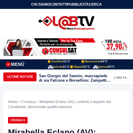
CHI SIAMO
CONTATTI
PUBBLICITÀ
CERCA
Avellino
31°C
Benevento
34°C
MENÙ
+
Caserta
31°C
Napoli
31°C
Salerno
33°C
San Giorgio del Sannio, marciapiede
ULTIME NOTIZIE
2 ORE FA
di via Falcone e Borsellino: Zampetti e
Lombardi replicano alle polemiche
Home
>
Cronaca
> Mirabella Eclano (AV): controlli a tappeto dei
Carabinieri, denunciate quattro persone
CRONACA
Mirabella Eclano (AV):