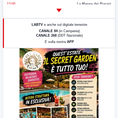
13:00
La Mappa dei Piaceri
14:00
LabNews
17:00
LabNews (replica)
LABTV
e anche sul digitale terrestre
18:30
Di Faccia e di Profilo (repliche)
CANALE 84
(in Campania)
CANALE 268
(DDT Nazionale)
19:30
LabNews (Diretta)
E sulla nostra
APP
21:00
Free Sport
23:00
LabNews (replica)