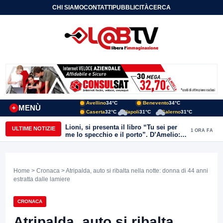
CHI SIAMO
CONTATTI
PUBBLICITÀ
CERCA
Avellino
34°C
Benevento
34°C
MENÙ
+
Caserta
32°C
Napoli
31°C
Salerno
31°C
Lioni, si presenta il libro “Tu sei per
ULTIME NOTIZIE
1 ORA FA
me lo specchio e il porto”. D’Amelio:
“Gettiamo un seme d’impegno futuro
per tante e tanti”
Home
>
Cronaca
> Atripalda, auto si ribalta nella notte: donna di 44 anni
estratta dalle lamiere
CRONACA
Atripalda, auto si ribalta