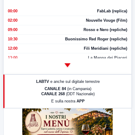
00:00
FabLab (replica)
02:00
Nouvelle Vouge (Film)
09:00
Rosso e Nero (repliche)
10:30
Buonissimo Red Roger (repliche)
12:00
Fili Meridiani (repliche)
13:00
La Mappa dei Piaceri
14:00
LabNews
17:00
LabNews (replica)
LABTV
e anche sul digitale terrestre
18:30
Di Faccia e di Profilo (repliche)
CANALE 84
(in Campania)
CANALE 268
(DDT Nazionale)
19:30
LabNews (Diretta)
E sulla nostra
APP
21:00
Free Sport
23:00
LabNews (replica)