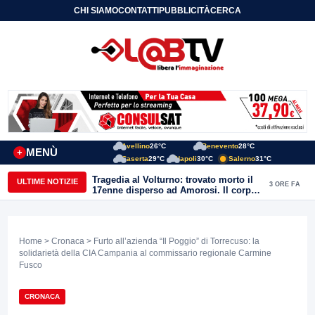
CHI SIAMO
CONTATTI
PUBBLICITÀ
CERCA
Avellino
26°C
Benevento
28°C
MENÙ
+
Caserta
29°C
Napoli
30°C
Salerno
31°C
Tragedia al Volturno: trovato morto il
ULTIME NOTIZIE
3 ORE FA
17enne disperso ad Amorosi. Il corpo
recuperato dai sommozzatori
Home
>
Cronaca
> Furto all’azienda “Il Poggio” di Torrecuso: la
solidarietà della CIA Campania al commissario regionale Carmine
Fusco
CRONACA