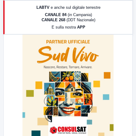
17:00
LabNews (replica)
LABTV
e anche sul digitale terrestre
18:30
Di Faccia e di Profilo (repliche)
CANALE 84
(in Campania)
CANALE 268
(DDT Nazionale)
19:30
LabNews (Diretta)
E sulla nostra
APP
21:00
Free Sport
23:00
LabNews (replica)