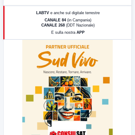
17:00
LabNews (replica)
LABTV
e anche sul digitale terrestre
18:30
Di Faccia e di Profilo (repliche)
CANALE 84
(in Campania)
CANALE 268
(DDT Nazionale)
19:30
LabNews (Diretta)
E sulla nostra
APP
21:00
Free Sport
23:00
LabNews (replica)