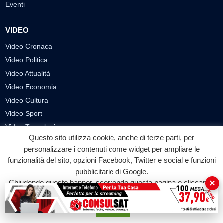
Eventi
VIDEO
Video Cronaca
Video Politica
Video Attualità
Video Economia
Video Cultura
Video Sport
Video Tecnologie
Questo sito utilizza cookie, anche di terze parti, per
Video Curiosità
personalizzare i contenuti come widget per ampliare le
Video
funzionalità del sito, opzioni Facebook, Twitter e social e funzioni
pubblicitarie di Google.
PUBBLICITÀ
×
Chiudendo questo banner, scorrendo questa pagina o cliccando
su qualunque suo elemento acconsenti all'uso dei cookie.
Richiesta pubblicazione articoli/banner
Accetta
SEGUICI SUI SOCIAL