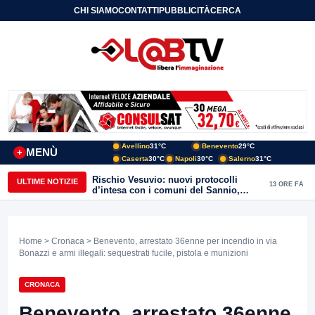
CHI SIAMO
CONTATTI
PUBBLICITÀ
CERCA
Avellino
31°C
Benevento
29°C
MENÙ
+
Caserta
30°C
Napoli
30°C
Salerno
31°C
Rischio Vesuvio: nuovi protocolli
ULTIME NOTIZIE
13 ORE FA
d’intesa con i comuni del Sannio,
firmato il protocollo con Arpaise
Home
>
Cronaca
> Benevento, arrestato 36enne per incendio in via
Bonazzi e armi illegali: sequestrati fucile, pistola e munizioni
CRONACA
Benevento, arrestato 36enne