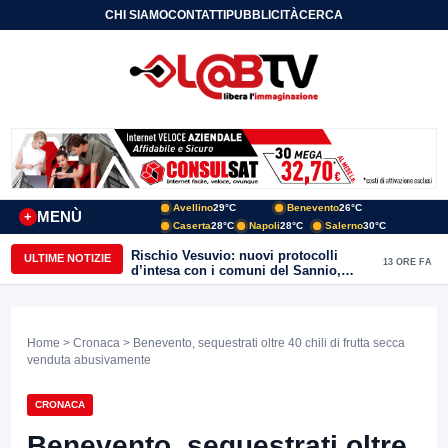
CHI SIAMO
CONTATTI
PUBBLICITÀ
CERCA
Avellino
29°C
Benevento
26°C
MENÙ
+
Caserta
28°C
Napoli
28°C
Salerno
30°C
Rischio Vesuvio: nuovi protocolli
ULTIME NOTIZIE
13 ORE FA
d’intesa con i comuni del Sannio,
firmato il protocollo con Arpaise
Home
>
Cronaca
> Benevento, sequestrati oltre 40 chili di frutta secca
venduta abusivamente
CRONACA
Benevento, sequestrati oltre