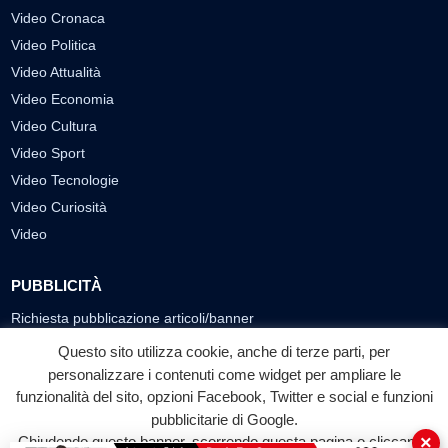
Video Cronaca
Video Politica
Video Attualità
Video Economia
Video Cultura
Video Sport
Video Tecnologie
Video Curiosità
Video
PUBBLICITÀ
Richiesta pubblicazione articoli/banner
Questo sito utilizza cookie, anche di terze parti, per
SEGUICI SUI SOCIAL
personalizzare i contenuti come widget per ampliare le
funzionalità del sito, opzioni Facebook, Twitter e social e funzioni
f
◎
▶
pubblicitarie di Google.
Facebook
Instagram
YouTube
×
Chiudendo questo banner, scorrendo questa pagina o cliccando