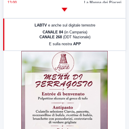
13:00
La Mappa dei Piaceri
14:00
LabNews
17:00
LabNews (replica)
LABTV
e anche sul digitale terrestre
18:30
Di Faccia e di Profilo (repliche)
CANALE 84
(in Campania)
CANALE 268
(DDT Nazionale)
19:30
LabNews (Diretta)
E sulla nostra
APP
21:00
Free Sport
23:00
LabNews (replica)