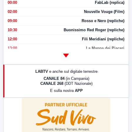
00:00
FabLab (replica)
02:00
Nouvelle Vouge (Film)
09:00
Rosso e Nero (repliche)
10:30
Buonissimo Red Roger (repliche)
12:00
Fili Meridiani (repliche)
13:00
La Mappa dei Piaceri
14:00
LabNews
17:00
LabNews (replica)
LABTV
e anche sul digitale terrestre
18:30
Di Faccia e di Profilo (repliche)
CANALE 84
(in Campania)
CANALE 268
(DDT Nazionale)
19:30
LabNews (Diretta)
E sulla nostra
APP
21:00
Free Sport
23:00
LabNews (replica)