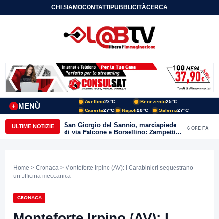
CHI SIAMO
CONTATTI
PUBBLICITÀ
CERCA
Avellino
23°C
Benevento
25°C
MENÙ
+
Caserta
27°C
Napoli
28°C
Salerno
27°C
San Giorgio del Sannio, marciapiede
ULTIME NOTIZIE
6 ORE FA
di via Falcone e Borsellino: Zampetti e
Lombardi replicano alle polemiche
Home
>
Cronaca
> Monteforte Irpino (AV): I Carabinieri sequestrano
un’officina meccanica
CRONACA
Monteforte Irpino (AV): I