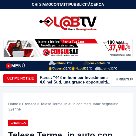
CHI SIAMO
CONTATTI
PUBBLICITÀ
CERCA
Avellino
31°C
Benevento
33°C
MENÙ
+
Caserta
32°C
Napoli
32°C
Salerno
33°C
Parisi: “448 milioni per Investimenti
ULTIME NOTIZIE
8 MINUTI FA
4.0 nel Sud, una grande opportunità
anche per il Sannio”
Home
>
Cronaca
> Telese Terme, in auto con marijuana: segnalato
32enne
CRONACA
Telese Terme, in auto con