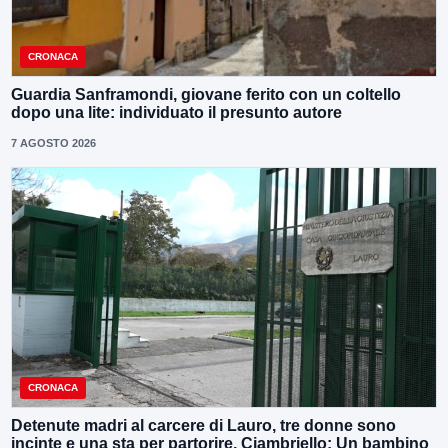
CRONACA
Guardia Sanframondi, giovane ferito con un coltello
dopo una lite: individuato il presunto autore
7 AGOSTO 2026
CRONACA
Detenute madri al carcere di Lauro, tre donne sono
incinte e una sta per partorire. Ciambriello: Un bambino