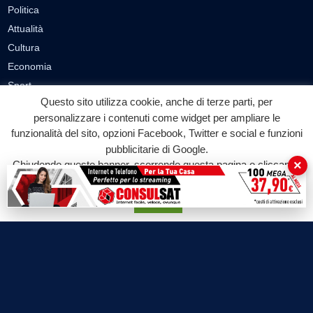
Politica
Attualità
Cultura
Economia
Sport
Questo sito utilizza cookie, anche di terze parti, per
Eventi
personalizzare i contenuti come widget per ampliare le
funzionalità del sito, opzioni Facebook, Twitter e social e funzioni
VIDEO
pubblicitarie di Google.
Video Cronaca
×
Chiudendo questo banner, scorrendo questa pagina o cliccando
su qualunque suo elemento acconsenti all'uso dei cookie.
Video Politica
Video Attualità
Accetta
Video Economia
Video Cultura
Video Sport
Video Tecnologie
Video Curiosità