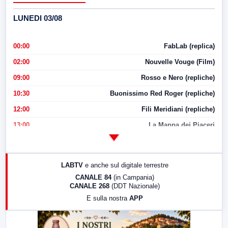
LUNEDI 03/08
00:00
FabLab (replica)
02:00
Nouvelle Vouge (Film)
09:00
Rosso e Nero (repliche)
10:30
Buonissimo Red Roger (repliche)
12:00
Fili Meridiani (repliche)
13:00
La Mappa dei Piaceri
14:00
LabNews
17:00
LabNews (replica)
LABTV
e anche sul digitale terrestre
18:30
Di Faccia e di Profilo (repliche)
CANALE 84
(in Campania)
CANALE 268
(DDT Nazionale)
19:30
LabNews (Diretta)
E sulla nostra
APP
21:00
Free Sport
23:00
LabNews (replica)