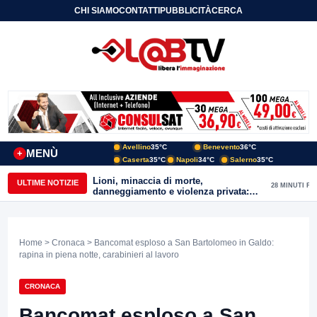
CHI SIAMO
CONTATTI
PUBBLICITÀ
CERCA
Avellino
35°C
Benevento
36°C
MENÙ
+
Caserta
35°C
Napoli
34°C
Salerno
35°C
Lioni, minaccia di morte,
ULTIME NOTIZIE
28 MINUTI FA
danneggiamento e violenza privata:
47enne arrestato dai Carabinieri
Home
>
Cronaca
> Bancomat esploso a San Bartolomeo in Galdo:
rapina in piena notte, carabinieri al lavoro
CRONACA
Bancomat esploso a San