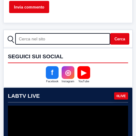
CERCA
Cerca
SEGUICI SUI SOCIAL
f
◎
▶
Facebook
Instagram
YouTube
LABTV LIVE
LIVE