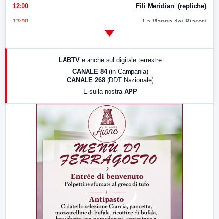
12:00
Fili Meridiani (repliche)
13:00
La Mappa dei Piaceri
14:00
LabNews
17:00
LabNews (replica)
LABTV
e anche sul digitale terrestre
18:30
Di Faccia e di Profilo (repliche)
CANALE 84
(in Campania)
CANALE 268
(DDT Nazionale)
19:30
LabNews (Diretta)
E sulla nostra
APP
21:00
Free Sport
23:00
LabNews (replica)