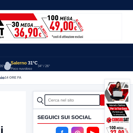
Salerno
31°C
 26°
34° / 26°
Poco nuvoloso
nio
14 ORE FA
CERCA
Cerca
SEGUICI SUI SOCIAL
i
f
◎
▶