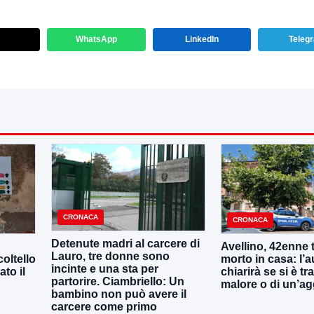
WhatsApp
LinkedIn
Teleg
CRONACA
CRONACA
Detenute madri al carcere di
Avellino, 42enne 
Lauro, tre donne sono
oltello
morto in casa: l’
incinte e una sta per
ato il
chiarirà se si è tr
partorire. Ciambriello: Un
malore o di un’a
bambino non può avere il
carcere come primo