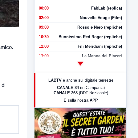
00:00
FabLab (replica)
02:00
Nouvelle Vouge (Film)
09:00
Rosso e Nero (repliche)
10:30
Buonissimo Red Roger (repliche)
12:00
Fili Meridiani (repliche)
amico.
13:00
La Mappa dei Piaceri
14:00
LabNews
17:00
LabNews (replica)
LABTV
e anche sul digitale terrestre
18:30
Di Faccia e di Profilo (repliche)
 di
CANALE 84
(in Campania)
CANALE 268
(DDT Nazionale)
.
19:30
LabNews (Diretta)
E sulla nostra
APP
21:00
Free Sport
23:00
LabNews (replica)