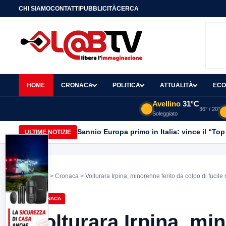
CHI SIAMO
CONTATTI
PUBBLICITÀ
CERCA
HOME
CRONACA
POLITICA
ATTUALITÀ
ECO
Avellino
31°C
36° / 20°
Soleggiato
Sannio Europa primo in Italia: vince il “Top
ULTIME NOTIZIE
Home
>
Cronaca
> Volturara Irpina, minorenne ferito da colpo di fucil
CRONACA
Volturara Irpina, mi