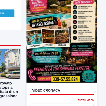
ram
VIDEO CRONACA
TUTTI I VIDEO
trovato
autopsia
attato di un
ggressione
▶