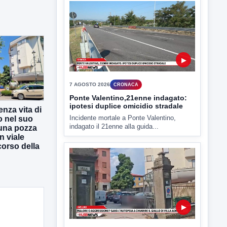
7 AGOSTO 2026
CRONACA
Ponte Valentino,21enne indagato:
ipotesi duplice omicidio stradale
Incidente mortale a Ponte Valentino,
indagato il 21enne alla guida...
enza vita di
o nel suo
una pozza
▶
n viale
 corso della
7 AGOSTO 2026
CRONACA
Malore o aggressione? Sarà
l'autopsia a chiarire il giallo di Villa
Adriana
Sarà affidato con ogni probabilità all'inizio
della prossima settimana l'incarico...