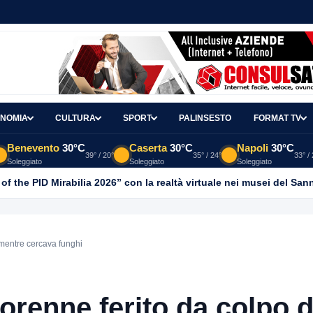
NOMIA
CULTURA
SPORT
PALINSESTO
FORMAT TV
Benevento
30°C
Caserta
30°C
Napoli
30°C
39° / 20°
35° / 24°
33° /
Soleggiato
Soleggiato
Soleggiato
 of the PID Mirabilia 2026” con la realtà virtuale nei musei del San
e mentre cercava funghi
norenne ferito da colpo d