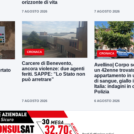
orizzonte di vita
7 AGOSTO 2026
7 AGOSTO 2026
CRONACA
CRONACA
Carcere di Benevento,
Avellino| Corpo s
ancora violenze: due agenti
rtato
un 42enne trovat
feriti. SAPPE: “Lo Stato non
appartamento in 
può arretrare”
di sangue, giallo i
Italia: indagini in
Polizia
7 AGOSTO 2026
6 AGOSTO 2026