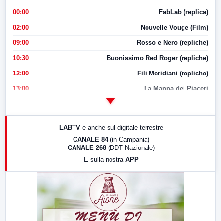
00:00
FabLab (replica)
02:00
Nouvelle Vouge (Film)
09:00
Rosso e Nero (repliche)
10:30
Buonissimo Red Roger (repliche)
12:00
Fili Meridiani (repliche)
13:00
La Mappa dei Piaceri
14:00
LabNews
17:00
LabNews (replica)
LABTV
e anche sul digitale terrestre
18:30
Di Faccia e di Profilo (repliche)
CANALE 84
(in Campania)
CANALE 268
(DDT Nazionale)
19:30
LabNews (Diretta)
E sulla nostra
APP
21:00
Free Sport
23:00
LabNews (replica)