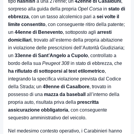
tipo
hashish
a una 27enne; un
42enne di Casalduni
,
sorpreso alla guida della propria
Opel Corsa
in
stato di
ebbrezza
, con un tasso alcolemico pari a
sei volte il
limite consentito
, con conseguente ritiro della patente;
un
44enne di Benevento
, sottoposto agli
arresti
domiciliari
, trovato all’esterno della propria abitazione
in violazione delle prescrizioni dell’Autorità Giudiziaria;
un
33enne di Sant’Angelo a Cupolo
, controllato a
bordo della sua
Peugeot 308
in stato di ebbrezza, che
ha rifiutato di sottoporsi al test etilometrico
,
integrando la specifica violazione prevista dal Codice
della Strada; un
49enne di Casalbore
, trovato in
possesso di una
mazza da baseball
all’interno della
propria auto, risultata priva della
prescritta
assicurazione obbligatoria
, con conseguente
sequestro amministrativo del veicolo.
Nel medesimo contesto operativo, i Carabinieri hanno