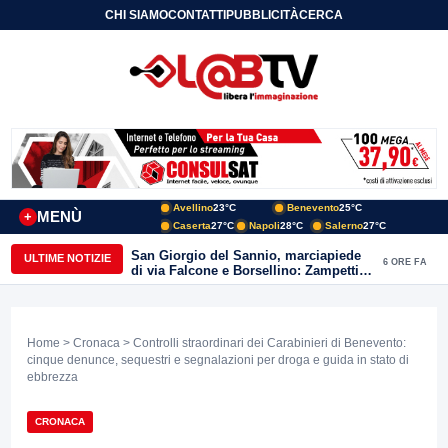
CHI SIAMO
CONTATTI
PUBBLICITÀ
CERCA
Avellino
23°C
Benevento
25°C
MENÙ
+
Caserta
27°C
Napoli
28°C
Salerno
27°C
San Giorgio del Sannio, marciapiede
ULTIME NOTIZIE
6 ORE FA
di via Falcone e Borsellino: Zampetti e
Lombardi replicano alle polemiche
Home
>
Cronaca
> Controlli straordinari dei Carabinieri di Benevento:
cinque denunce, sequestri e segnalazioni per droga e guida in stato di
ebbrezza
CRONACA