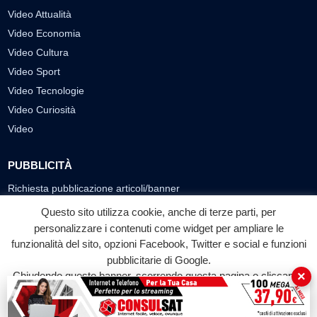
Video Attualità
Video Economia
Video Cultura
Video Sport
Video Tecnologie
Video Curiosità
Video
PUBBLICITÀ
Richiesta pubblicazione articoli/banner
Questo sito utilizza cookie, anche di terze parti, per
SEGUICI SUI SOCIAL
personalizzare i contenuti come widget per ampliare le
funzionalità del sito, opzioni Facebook, Twitter e social e funzioni
f
◎
▶
pubblicitarie di Google.
Facebook
Instagram
YouTube
×
Chiudendo questo banner, scorrendo questa pagina o cliccando
su qualunque suo elemento acconsenti all'uso dei cookie.
© 2026 LABTV - Tutti i diritti riservati
Accetta