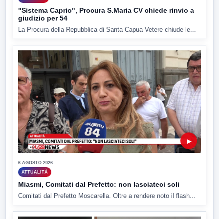
"Sistema Caprio", Procura S.Maria CV chiede rinvio a
giudizio per 54
La Procura della Repubblica di Santa Capua Vetere chiude le...
▶
6 AGOSTO 2026
ATTUALITÀ
Miasmi, Comitati dal Prefetto: non lasciateci soli
Comitati dal Prefetto Moscarella. Oltre a rendere noto il flash...