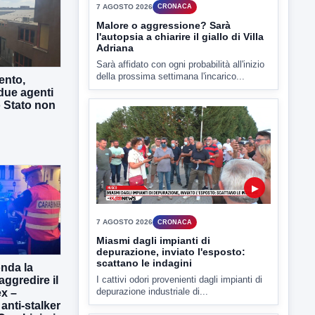
▶
7 AGOSTO 2026
CRONACA
Malore o aggressione? Sarà
l'autopsia a chiarire il giallo di Villa
ento,
Adriana
due agenti
Sarà affidato con ogni probabilità all'inizio
o Stato non
della prossima settimana l'incarico...
▶
7 AGOSTO 2026
CRONACA
onda la
Miasmi dagli impianti di
aggredire il
depurazione, inviato l'esposto:
x –
scattano le indagini
 anti-stalker