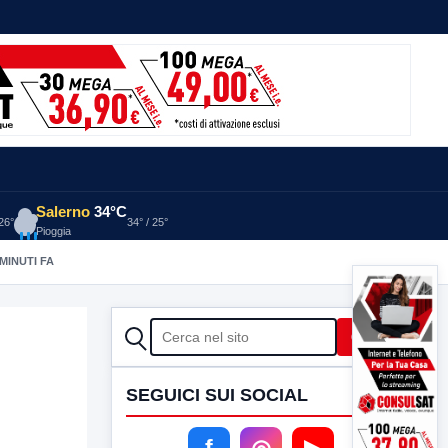
Salerno
34°C
 26°
34° / 25°
Pioggia
 MINUTI FA
CERCA
Cerca
SEGUICI SUI SOCIAL
f
◎
▶