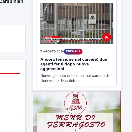
I cattivi odori provenienti dagli impianti di
 Carabinieri
depurazione industriale di...
▶
7 AGOSTO 2026
CRONACA
Ancora tensione nel carcere: due
agenti feriti dopo nuove
aggressioni
Nuove giornate di tensioni nel carcere di
Benevento. Due detenuti...