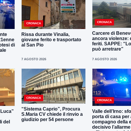
CRONACA
CRONACA
Carcere di Benev
onte
Rissa durante Vinalia,
ancora violenze: 
 21enne
giovane ferito e trasportato
feriti. SAPPE: “L
otesi di
al San Pio
può arretrare”
ale
7 AGOSTO 2026
7 AGOSTO 2026
CRONACA
CRONACA
“Sistema Caprio”, Procura
i Luca”
Valle dell’Irno: sf
S.Maria CV chiede il rinvio a
porta di casa per 
giudizio per 54 persone
i del
compagno della e
decisivo l’allarme