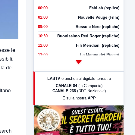
00:00
FabLab (replica)
02:00
Nouvelle Vouge (Film)
09:00
Rosso e Nero (repliche)
10:30
Buonissimo Red Roger (repliche)
12:00
Fili Meridiani (repliche)
esse le
13:00
La Mappa dei Piaceri
sibili,
14:00
LabNews
la del
17:00
LabNews (replica)
LABTV
e anche sul digitale terrestre
18:30
Di Faccia e di Profilo (repliche)
CANALE 84
(in Campania)
ltano
CANALE 268
(DDT Nazionale)
19:30
LabNews (Diretta)
E sulla nostra
APP
21:00
Free Sport
23:00
LabNews (replica)
Search