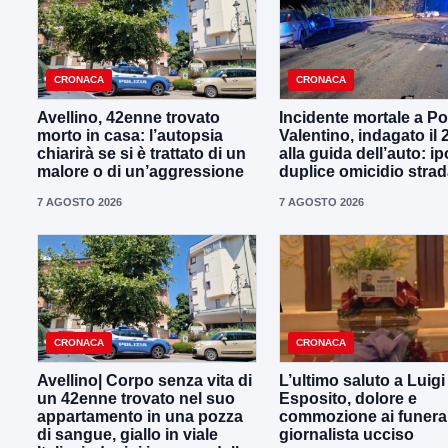
CRONACA
CRONACA
Avellino, 42enne trovato
Incidente mortale a P
morto in casa: l’autopsia
Valentino, indagato il
chiarirà se si è trattato di un
alla guida dell’auto: ip
malore o di un’aggressione
duplice omicidio strad
7 AGOSTO 2026
7 AGOSTO 2026
CRONACA
CRONACA
Avellino| Corpo senza vita di
L’ultimo saluto a Luig
un 42enne trovato nel suo
Esposito, dolore e
appartamento in una pozza
commozione ai funeral
di sangue, giallo in viale
giornalista ucciso