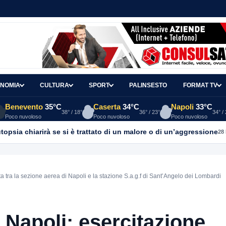
NOMIA
CULTURA
SPORT
PALINSESTO
FORMAT TV
Benevento
35°C
Caserta
34°C
Napoli
33°C
38° / 18°
36° / 23°
34° /
Poco nuvoloso
Poco nuvoloso
Poco nuvoloso
topsia chiarirà se si è trattato di un malore o di un’aggressione
28
 tra la sezione aerea di Napoli e la stazione S.a.g.f di Sant’Angelo dei Lombardi
 Napoli: esercitazione