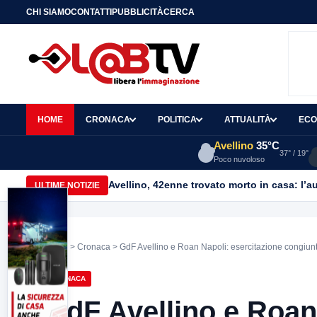
CHI SIAMO
CONTATTI
PUBBLICITÀ
CERCA
HOME
CRONACA
POLITICA
ATTUALITÀ
ECO
Avellino
35°C
37° / 19°
Poco nuvoloso
Avellino, 42enne trovato morto in casa: l’au
ULTIME NOTIZIE
Home
>
Cronaca
> GdF Avellino e Roan Napoli: esercitazione congiunta
CRONACA
GdF Avellino e Roan