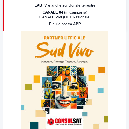
17:00
LabNews (replica)
LABTV
e anche sul digitale terrestre
18:30
Di Faccia e di Profilo (repliche)
CANALE 84
(in Campania)
CANALE 268
(DDT Nazionale)
19:30
LabNews (Diretta)
E sulla nostra
APP
21:00
Free Sport
23:00
LabNews (replica)