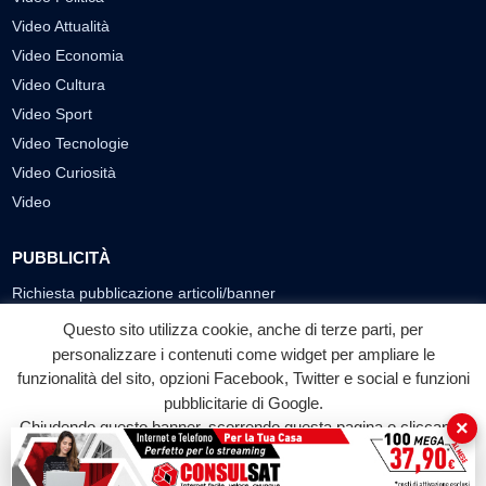
Video Attualità
Video Economia
Video Cultura
Video Sport
Video Tecnologie
Video Curiosità
Video
PUBBLICITÀ
Richiesta pubblicazione articoli/banner
Questo sito utilizza cookie, anche di terze parti, per
SEGUICI SUI SOCIAL
personalizzare i contenuti come widget per ampliare le
funzionalità del sito, opzioni Facebook, Twitter e social e funzioni
f
◎
▶
pubblicitarie di Google.
Facebook
Instagram
YouTube
×
Chiudendo questo banner, scorrendo questa pagina o cliccando
su qualunque suo elemento acconsenti all'uso dei cookie.
© 2026 LABTV - Tutti i diritti riservati
Accetta