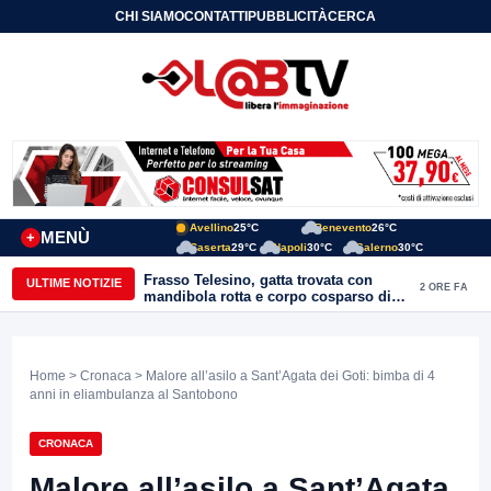
CHI SIAMO
CONTATTI
PUBBLICITÀ
CERCA
Avellino
25°C
Benevento
26°C
MENÙ
+
Caserta
29°C
Napoli
30°C
Salerno
30°C
Frasso Telesino, gatta trovata con
ULTIME NOTIZIE
2 ORE FA
mandibola rotta e corpo cosparso di
colla: “Atto di inaudita crudeltà”
Home
>
Cronaca
> Malore all’asilo a Sant’Agata dei Goti: bimba di 4
anni in eliambulanza al Santobono
CRONACA
Malore all’asilo a Sant’Agata