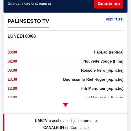
Guarda ora
Guarda la diretta streaming
VEDI TUTTI
PALINSESTO TV
LUNEDI 03/08
00:00
FabLab (replica)
02:00
Nouvelle Vouge (Film)
09:00
Rosso e Nero (repliche)
10:30
Buonissimo Red Roger (repliche)
12:00
Fili Meridiani (repliche)
13:00
La Mappa dei Piaceri
14:00
LabNews
17:00
LabNews (replica)
LABTV
e anche sul digitale terrestre
18:30
Di Faccia e di Profilo (repliche)
CANALE 84
(in Campania)