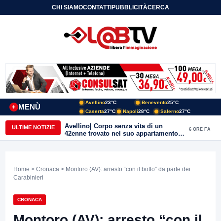
CHI SIAMO
CONTATTI
PUBBLICITÀ
CERCA
Avellino
23°C
Benevento
25°C
MENÙ
+
Caserta
27°C
Napoli
28°C
Salerno
27°C
Mastella: “Ho subito una scarica
ULTIME NOTIZIE
6 ORE FA
d’odio incredibile: ho famiglia a due
passi dal Calore”
Home
>
Cronaca
> Montoro (AV): arresto “con il botto” da parte dei
Carabinieri
CRONACA
Montoro (AV): arresto “con il