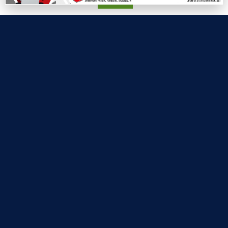
Accetta
Labtv.net è un prodotto Consulservice S.r.l.
Labtv.net è il sito ufficiale del canale televisivo di Lab Tv canale 84
del digitale terrestre Regione Campania
Sede legale: Via Chiaio, 5 - 83010 – Torrioni (AV)
P.IVA 02757950643
Oscr. R.E.A. AV N.181151
Editore: Consulservice S.r.l.
Testata giornalistica Reg. Trib. di Benevento
n. 244 del 26.02.2015
Direttore Responsabile Dott.ssa Oliviero Antonella
Contatti: 0824.337274 – 327.7390733
redazione@labtv.net