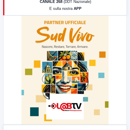
CANALE 268
(DDT Nazionale)
19:30
LabNews (Diretta)
E sulla nostra
APP
21:00
Free Sport
23:00
LabNews (replica)