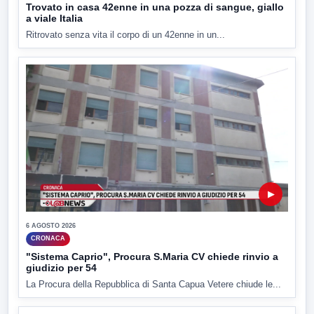
Trovato in casa 42enne in una pozza di sangue, giallo
a viale Italia
Ritrovato senza vita il corpo di un 42enne in un...
▶
6 AGOSTO 2026
CRONACA
"Sistema Caprio", Procura S.Maria CV chiede rinvio a
giudizio per 54
La Procura della Repubblica di Santa Capua Vetere chiude le...