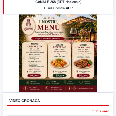
CANALE 268
(DDT Nazionale)
19:30
LabNews (Diretta)
E sulla nostra
APP
21:00
Free Sport
23:00
LabNews (replica)
VIDEO CRONACA
TUTTI I VIDEO