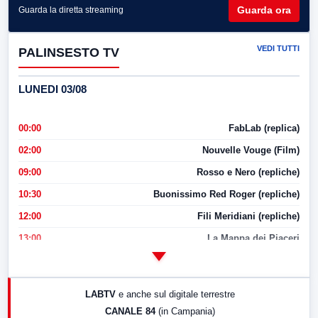
Guarda ora
Guarda la diretta streaming
VEDI TUTTI
PALINSESTO TV
LUNEDI 03/08
00:00
FabLab (replica)
02:00
Nouvelle Vouge (Film)
09:00
Rosso e Nero (repliche)
10:30
Buonissimo Red Roger (repliche)
12:00
Fili Meridiani (repliche)
13:00
La Mappa dei Piaceri
14:00
LabNews
17:00
LabNews (replica)
LABTV
e anche sul digitale terrestre
18:30
Di Faccia e di Profilo (repliche)
CANALE 84
(in Campania)