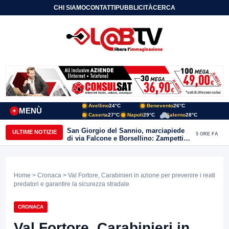
CHI SIAMO
CONTATTI
PUBBLICITÀ
CERCA
Avellino
24°C
Benevento
26°C
MENÙ
+
Caserta
27°C
Napoli
29°C
Salerno
28°C
San Giorgio del Sannio, marciapiede
ULTIME NOTIZIE
5 ORE FA
di via Falcone e Borsellino: Zampetti e
Lombardi replicano alle polemiche
Home
>
Cronaca
> Val Fortore, Carabinieri in azione per prevenire i reati
predatori e garantire la sicurezza stradale
CRONACA
Val Fortore, Carabinieri in