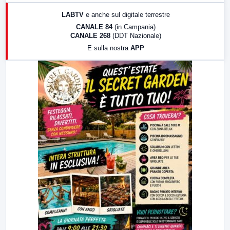
17:00
LabNews (replica)
LABTV
e anche sul digitale terrestre
18:30
Di Faccia e di Profilo (repliche)
CANALE 84
(in Campania)
CANALE 268
(DDT Nazionale)
19:30
LabNews (Diretta)
E sulla nostra
APP
21:00
Free Sport
23:00
LabNews (replica)