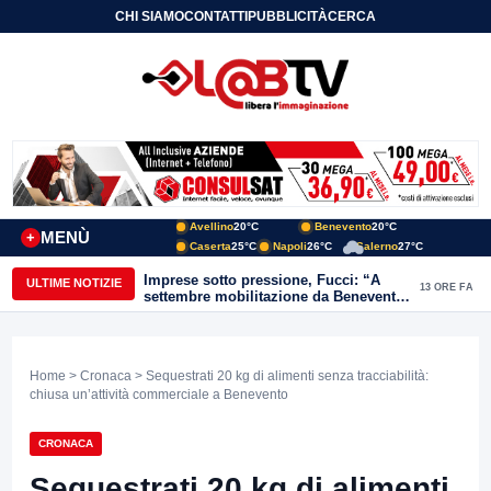
CHI SIAMO
CONTATTI
PUBBLICITÀ
CERCA
Avellino
20°C
Benevento
20°C
MENÙ
+
Caserta
25°C
Napoli
26°C
Salerno
27°C
Imprese sotto pressione, Fucci: “A
ULTIME NOTIZIE
13 ORE FA
settembre mobilitazione da Benevento
e Avellino”
Home
>
Cronaca
> Sequestrati 20 kg di alimenti senza tracciabilità:
chiusa un’attività commerciale a Benevento
CRONACA
Sequestrati 20 kg di alimenti