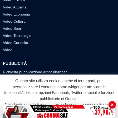
Video Politica
Video Attualità
Video Economia
Video Cultura
Video Sport
Video Tecnologie
Video Curiosità
Video
PUBBLICITÀ
Richiesta pubblicazione articoli/banner
Questo sito utilizza cookie, anche di terze parti, per
SEGUICI SUI SOCIAL
personalizzare i contenuti come widget per ampliare le
funzionalità del sito, opzioni Facebook, Twitter e social e funzioni
f
◎
▶
pubblicitarie di Google.
Facebook
Instagram
YouTube
×
Chiudendo questo banner, scorrendo questa pagina o cliccando
su qualunque suo elemento acconsenti all'uso dei cookie.