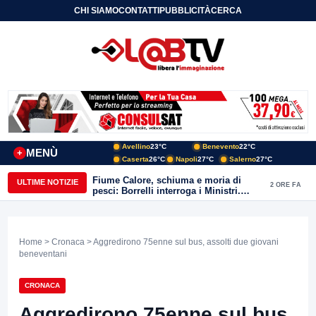
CHI SIAMO
CONTATTI
PUBBLICITÀ
CERCA
Avellino
23°C
Benevento
22°C
MENÙ
+
Caserta
26°C
Napoli
27°C
Salerno
27°C
Fiume Calore, schiuma e moria di
ULTIME NOTIZIE
2 ORE FA
pesci: Borrelli interroga i Ministri.
“Benevento paga l’assenza del
depuratore
Home
>
Cronaca
> Aggredirono 75enne sul bus, assolti due giovani
beneventani
CRONACA
Aggredirono 75enne sul bus,