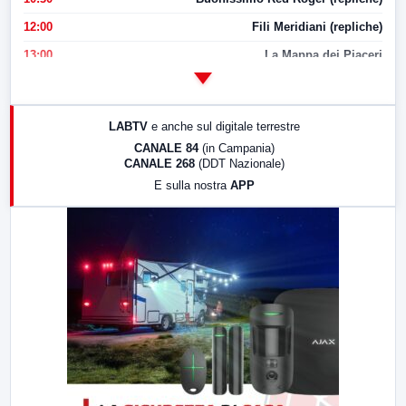
12:00
Fili Meridiani (repliche)
13:00
La Mappa dei Piaceri
14:00
LabNews
17:00
LabNews (replica)
LABTV
e anche sul digitale terrestre
18:30
Di Faccia e di Profilo (repliche)
CANALE 84
(in Campania)
CANALE 268
(DDT Nazionale)
19:30
LabNews (Diretta)
E sulla nostra
APP
21:00
Free Sport
23:00
LabNews (replica)