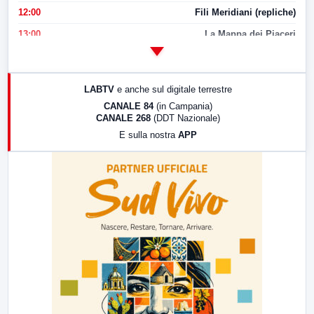
12:00
Fili Meridiani (repliche)
13:00
La Mappa dei Piaceri
14:00
LabNews
17:00
LabNews (replica)
LABTV
e anche sul digitale terrestre
18:30
Di Faccia e di Profilo (repliche)
CANALE 84
(in Campania)
CANALE 268
(DDT Nazionale)
19:30
LabNews (Diretta)
E sulla nostra
APP
21:00
Free Sport
23:00
LabNews (replica)