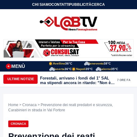
CHI SIAMO
CONTATTI
PUBBLICITÀ
CERCA
Avellino
36°C
Benevento
38°C
MENÙ
+
Caserta
36°C
Napoli
35°C
Salerno
35°C
Forestali, arrivano i fondi del 1° SAL
ULTIME NOTIZIE
7 ORE FA
ma stipendi ancora in ritardo: “Non è
più sostenibile”
Home
>
Cronaca
> Prevenzione dei reati predatori e sicurezza,
Carabinieri in strada in Val Fortore
CRONACA
Prevenzione dei reati