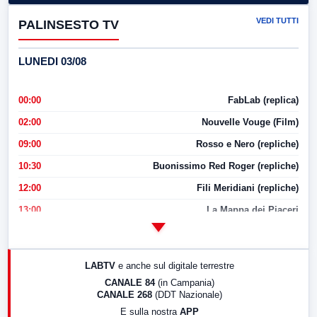
VEDI TUTTI
PALINSESTO TV
LUNEDI 03/08
00:00
FabLab (replica)
02:00
Nouvelle Vouge (Film)
09:00
Rosso e Nero (repliche)
10:30
Buonissimo Red Roger (repliche)
12:00
Fili Meridiani (repliche)
13:00
La Mappa dei Piaceri
14:00
LabNews
17:00
LabNews (replica)
LABTV
e anche sul digitale terrestre
18:30
Di Faccia e di Profilo (repliche)
CANALE 84
(in Campania)
CANALE 268
(DDT Nazionale)
19:30
LabNews (Diretta)
E sulla nostra
APP