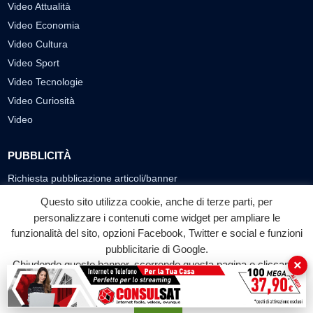
Video Attualità
Video Economia
Video Cultura
Video Sport
Video Tecnologie
Video Curiosità
Video
PUBBLICITÀ
Richiesta pubblicazione articoli/banner
Questo sito utilizza cookie, anche di terze parti, per
SEGUICI SUI SOCIAL
personalizzare i contenuti come widget per ampliare le
f
◎
▶
funzionalità del sito, opzioni Facebook, Twitter e social e funzioni
pubblicitarie di Google.
Facebook
Instagram
YouTube
×
Chiudendo questo banner, scorrendo questa pagina o cliccando
su qualunque suo elemento acconsenti all'uso dei cookie.
© 2026 LABTV - Tutti i diritti riservati
Accetta