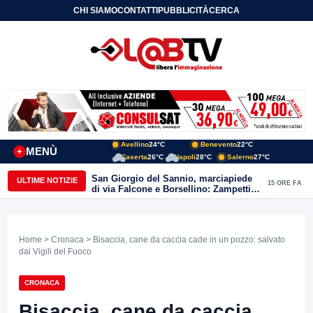
CHI SIAMO
CONTATTI
PUBBLICITÀ
CERCA
Avellino
24°C
Benevento
22°C
MENÙ
+
Caserta
26°C
Napoli
28°C
Salerno
27°C
San Giorgio del Sannio, marciapiede
ULTIME NOTIZIE
15 ORE FA
di via Falcone e Borsellino: Zampetti e
Lombardi replicano alle polemiche
Home
>
Cronaca
> Bisaccia, cane da caccia cade in un pozzo: salvato
dai Vigili del Fuoco
CRONACA
Bisaccia, cane da caccia