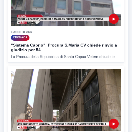
▶
6 AGOSTO 2026
CRONACA
"Sistema Caprio", Procura S.Maria CV chiede rinvio a
giudizio per 54
La Procura della Repubblica di Santa Capua Vetere chiude le...
▶