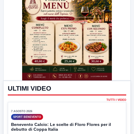
Sarà affidato con ogni probabilità all'inizio della prossima
settimana l'incarico...
▶
7 AGOSTO 2026
CRONACA
Miasmi dagli impianti di depurazione, inviato
l'esposto: scattano le indagini
I cattivi odori provenienti dagli impianti di depurazione industriale
di...