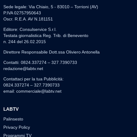
ATTUALITÀ
Miasmi e Calore, l'ASL parla attraverso il Comune
Nessuna nuova moria di pesci e nessuna criticità igienico-
sanitaria nel...
▶
7 AGOSTO 2026
CRONACA
Ponte Valentino,21enne indagato: ipotesi duplice
omicidio stradale
Incidente mortale a Ponte Valentino, indagato il 21enne alla
guida...