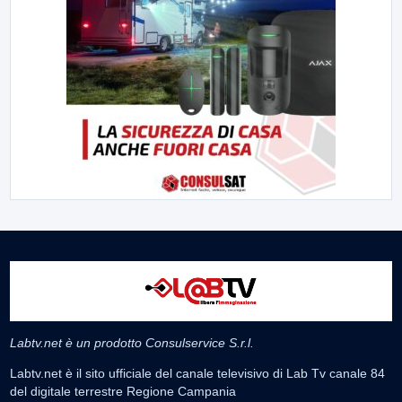
▶
7 AGOSTO 2026
SPORT BENEVENTO
Benevento Calcio: Le scelte di Floro Flores per il
debutto di Coppa Italia
Il Benevento è pronto al debutto di Coppa Italia. Scelte...
▶
7 AGOSTO 2026