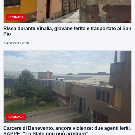
CRONACA
Rissa durante Vinalia, giovane ferito e trasportato al San
Pio
7 AGOSTO 2026
CRONACA
Carcere di Benevento, ancora violenze: due agenti feriti.
SAPPE: “Lo Stato non può arretrare”