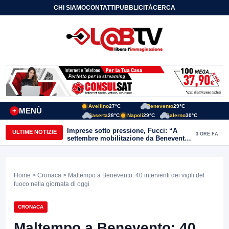
CHI SIAMO
CONTATTI
PUBBLICITÀ
CERCA
Avellino
27°C
Benevento
29°C
MENÙ
+
Caserta
28°C
Napoli
29°C
Salerno
30°C
Imprese sotto pressione, Fucci: “A
ULTIME NOTIZIE
3 ORE FA
settembre mobilitazione da Benevento
e Avellino”
Home
>
Cronaca
> Maltempo a Benevento: 40 interventi dei vigili del
fuoco nella giornata di oggi
CRONACA
Maltempo a Benevento: 40