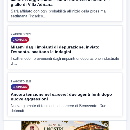
7 AGOSTO 2026
CRONACA
Ponte Valentino,21enne indagato: ipotesi duplice
omicidio stradale
Incidente mortale a Ponte Valentino, indagato il 21enne alla
guida...
▶
7 AGOSTO 2026
CRONACA
Malore o aggressione? Sarà l'autopsia a chiarire il
giallo di Villa Adriana