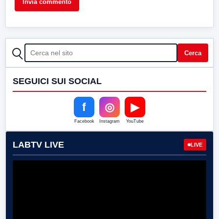
CERCA
Cerca
SEGUICI SUI SOCIAL
f
◎
▶
Facebook
Instagram
YouTube
LABTV LIVE
LIVE