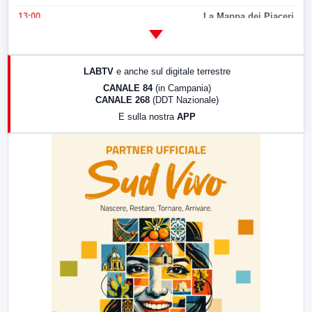
13:00
La Mappa dei Piaceri
14:00
LabNews
17:00
LabNews (replica)
LABTV
e anche sul digitale terrestre
18:30
Di Faccia e di Profilo (repliche)
CANALE 84
(in Campania)
CANALE 268
(DDT Nazionale)
19:30
LabNews (Diretta)
E sulla nostra
APP
21:00
Free Sport
23:00
LabNews (replica)