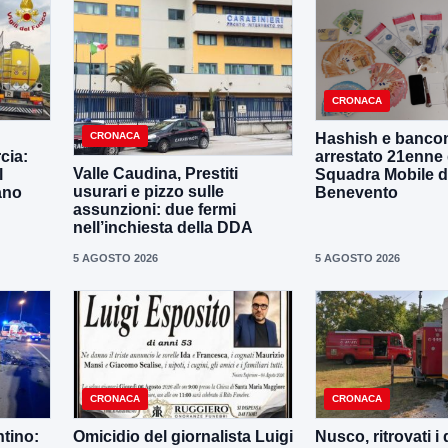
CRONACA
CRONACA
Hashish e bancon
cia:
arrestato 21enne 
Valle Caudina, Prestiti
l
Squadra Mobile d
usurari e pizzo sulle
ano
Benevento
assunzioni: due fermi
nell’inchiesta della DDA
5 AGOSTO 2026
5 AGOSTO 2026
CRONACA
CRONACA
ntino:
Omicidio del giornalista Luigi
Nusco, ritrovati i