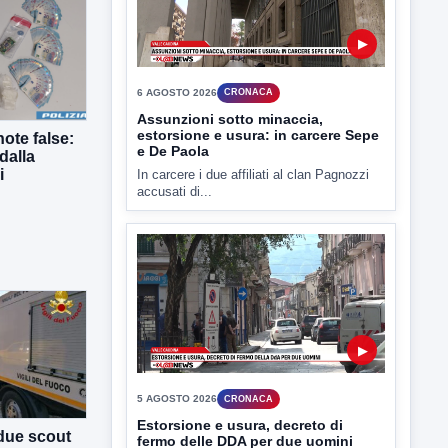
6 AGOSTO 2026
CRONACA
Assunzioni sotto minaccia,
estorsione e usura: in carcere Sepe
e De Paola
In carcere i due affiliati al clan Pagnozzi
accusati di...
ote false:
dalla
i
▶
5 AGOSTO 2026
CRONACA
Estorsione e usura, decreto di
fermo delle DDA per due uomini
Racket sulle assunzioni, usura e
intimidazioni. In carcere due uomini...
 due scout