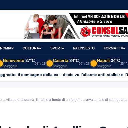
NOMIA
CULTURA
SPORT
PALINSESTO
FORMAT TV
Benevento
37°C
Caserta
34°C
Napoli
34°C
39° / 19°
36° / 22°
35° /
Soleggiato
Soleggiato
Soleggiato
aggredire il compagno della ex – decisivo l’allarme anti-stalker e l’
 la vita ad una donna, il marito a bordo di un furgone aveva tentato di strangolarla