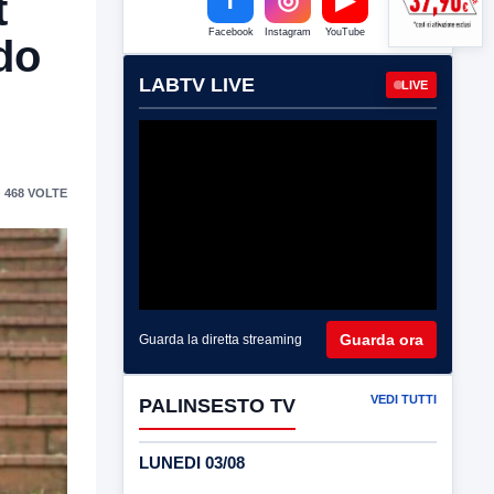
t
Facebook
Instagram
YouTube
do
LABTV LIVE
LIVE
 468 VOLTE
Guarda ora
Guarda la diretta streaming
VEDI TUTTI
PALINSESTO TV
LUNEDI 03/08