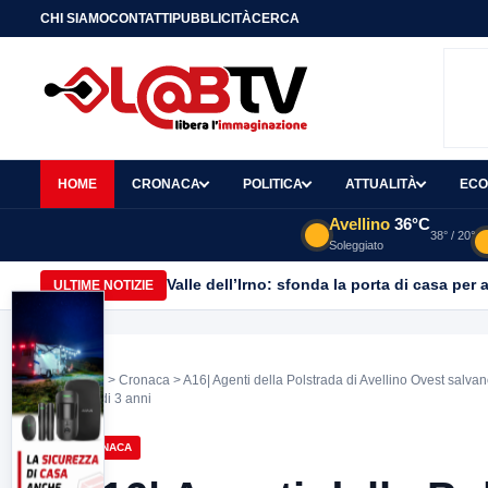
CHI SIAMO
CONTATTI
PUBBLICITÀ
CERCA
HOME
CRONACA
POLITICA
ATTUALITÀ
ECO
Avellino
36°C
38° / 20°
Soleggiato
Valle dell’Irno: sfonda la porta di casa per 
ULTIME NOTIZIE
Home
>
Cronaca
> A16| Agenti della Polstrada di Avellino Ovest salvano
figlio di 3 anni
CRONACA