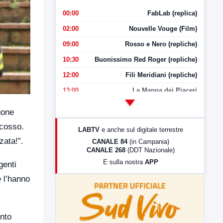
00:00
FabLab (replica)
02:00
Nouvelle Vouge (Film)
09:00
Rosso e Nero (repliche)
10:30
Buonissimo Red Roger (repliche)
12:00
Fili Meridiani (repliche)
13:00
La Mappa dei Piaceri
14:00
LabNews
gone
17:00
LabNews (replica)
scosso.
LABTV
e anche sul digitale terrestre
18:30
Di Faccia e di Profilo (repliche)
zata!”.
CANALE 84
(in Campania)
CANALE 268
(DDT Nazionale)
19:30
LabNews (Diretta)
E sulla nostra
APP
genti
21:00
Free Sport
e l’hanno
23:00
LabNews (replica)
ento