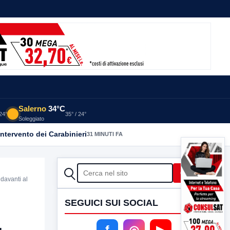
Salerno
34°C
 24°
35° / 24°
Soleggiato
intervento dei Carabinieri
31 MINUTI FA
CERCA
Cerca
 davanti al
SEGUICI SUI SOCIAL
f
◎
▶