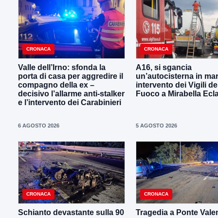
CRONACA
CRONACA
Valle dell’Irno: sfonda la
A16, si sgancia
porta di casa per aggredire il
un’autocisterna in mar
compagno della ex –
intervento dei Vigili de
decisivo l’allarme anti-stalker
Fuoco a Mirabella Ecl
e l’intervento dei Carabinieri
6 AGOSTO 2026
5 AGOSTO 2026
CRONACA
CRONACA
Schianto devastante sulla 90
Tragedia a Ponte Vale