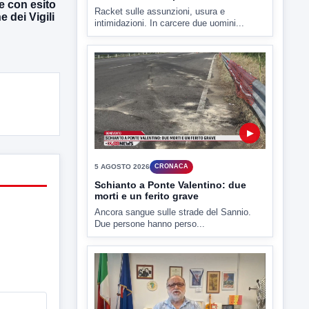
e con esito
e dei Vigili
▶
5 AGOSTO 2026
CRONACA
Schianto a Ponte Valentino: due
morti e un ferito grave
Ancora sangue sulle strade del Sannio.
Due persone hanno perso...
▶