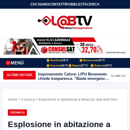
CHI SIAMO
CONTATTI
PUBBLICITÀ
CERCA
Avellino
23°C
Benevento
22°C
MENÙ
+
Caserta
26°C
Napoli
27°C
Salerno
29°C
Inquinamento Calore: LIPU Benevento
ULTIME NOTIZIE
11 ORE FA
chiede trasparenza. “Basta emergenze:
non possiamo continuare a trattare i
nostri corsi d’acqua come semplici
canali di scarico
Home
>
Cronaca
> Esplosione in abitazione a Bisaccia: due feriti lievi
CRONACA
Esplosione in abitazione a