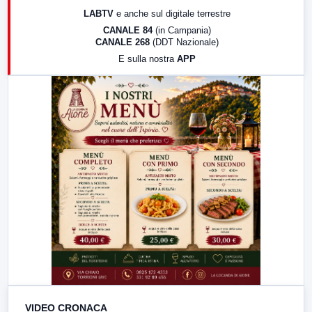
17:00
LabNews (replica)
LABTV
e anche sul digitale terrestre
18:30
Di Faccia e di Profilo (repliche)
CANALE 84
(in Campania)
CANALE 268
(DDT Nazionale)
19:30
LabNews (Diretta)
E sulla nostra
APP
21:00
Free Sport
23:00
LabNews (replica)
VIDEO CRONACA