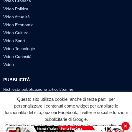
Video Cronaca
Video Politica
Video Attualità
Video Economia
Video Cultura
Video Sport
Video Tecnologie
Video Curiosità
Video
PUBBLICITÀ
Richiesta pubblicazione articoli/banner
Questo sito utilizza cookie, anche di terze parti, per
SEGUICI SUI SOCIAL
personalizzare i contenuti come widget per ampliare le
funzionalità del sito, opzioni Facebook, Twitter e social e funzioni
f
◎
▶
pubblicitarie di Google.
Facebook
Instagram
YouTube
×
Chiudendo questo banner, scorrendo questa pagina o cliccando