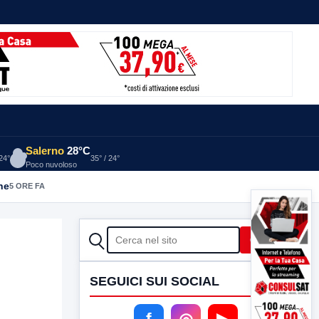
Salerno
28°C
 24°
35° / 24°
Poco nuvoloso
he
5 ORE FA
CERCA
Cerca
SEGUICI SUI SOCIAL
f
◎
▶