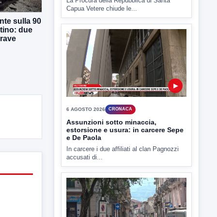
La Procura della Repubblica di Santa
Capua Vetere chiude le...
te sulla 90
tino: due
grave
▶
6 AGOSTO 2026
CRONACA
Assunzioni sotto minaccia,
estorsione e usura: in carcere Sepe
e De Paola
In carcere i due affiliati al clan Pagnozzi
accusati di...