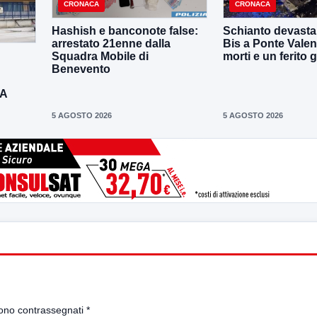
CRONACA
CRONACA
Hashish e banconote false:
Schianto devastan
arrestato 21enne dalla
Bis a Ponte Valen
Squadra Mobile di
morti e un ferito 
Benevento
DA
5 AGOSTO 2026
5 AGOSTO 2026
sono contrassegnati
*