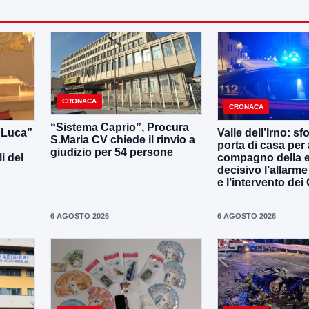
CRONACA
CRONACA
“Sistema Caprio”, Procura
i Luca”
Valle dell’Irno: sf
S.Maria CV chiede il rinvio a
porta di casa per 
giudizio per 54 persone
i del
compagno della e
decisivo l’allarme
e l’intervento dei
6 AGOSTO 2026
6 AGOSTO 2026