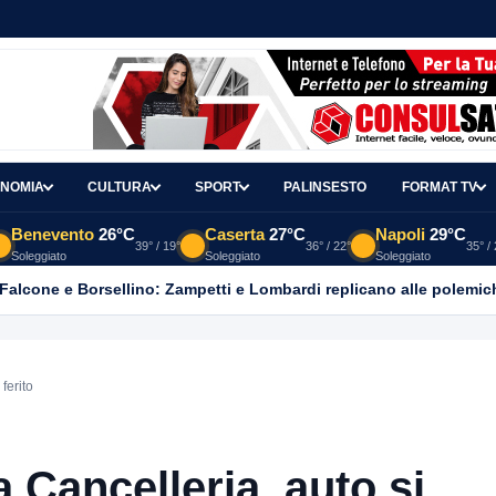
NOMIA
CULTURA
SPORT
PALINSESTO
FORMAT TV
Benevento
26°C
Caserta
27°C
Napoli
29°C
39° / 19°
36° / 22°
35° /
Soleggiato
Soleggiato
Soleggiato
 Falcone e Borsellino: Zampetti e Lombardi replicano alle polemic
ferito
 Cancelleria, auto si