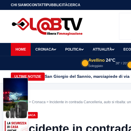
CHI SIAMO
CONTATTI
PUBBLICITÀ
CERCA
HOME
CRONACA
POLITICA
ATTUALITÀ
ECO
Avellino
24°C
38° / 20°
Soleggiato
San Giorgio del Sannio, marciapiede di via
ULTIME NOTIZIE
Home
>
Cronaca
> Incidente in contrada Cancelleria, auto si ribalta: un 
CRONACA
Incidente in contrada