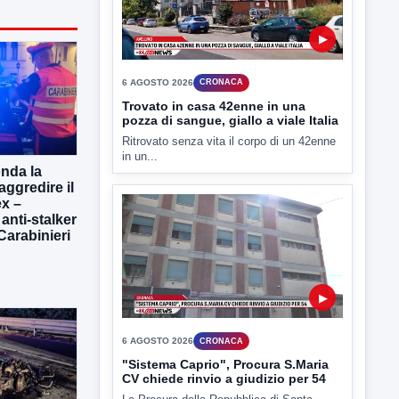
▶
6 AGOSTO 2026
CRONACA
Trovato in casa 42enne in una
pozza di sangue, giallo a viale Italia
Ritrovato senza vita il corpo di un 42enne
in un...
onda la
aggredire il
x –
 anti-stalker
 Carabinieri
▶
6 AGOSTO 2026
CRONACA
"Sistema Caprio", Procura S.Maria
CV chiede rinvio a giudizio per 54