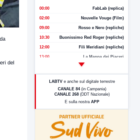
00:00
FabLab (replica)
02:00
Nouvelle Vouge (Film)
09:00
Rosso e Nero (repliche)
10:30
Buonissimo Red Roger (repliche)
ada
12:00
Fili Meridiani (repliche)
13:00
La Mappa dei Piaceri
eri del
14:00
LabNews
17:00
LabNews (replica)
LABTV
e anche sul digitale terrestre
18:30
Di Faccia e di Profilo (repliche)
CANALE 84
(in Campania)
CANALE 268
(DDT Nazionale)
19:30
LabNews (Diretta)
E sulla nostra
APP
21:00
Free Sport
23:00
LabNews (replica)