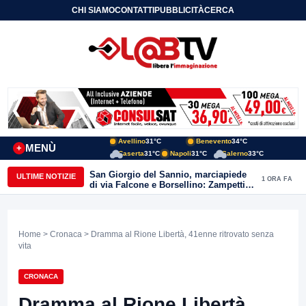
CHI SIAMO
CONTATTI
PUBBLICITÀ
CERCA
Avellino
31°C
Benevento
34°C
MENÙ
+
Caserta
31°C
Napoli
31°C
Salerno
33°C
San Giorgio del Sannio, marciapiede
ULTIME NOTIZIE
1 ORA FA
di via Falcone e Borsellino: Zampetti e
Lombardi replicano alle polemiche
Home
>
Cronaca
> Dramma al Rione Libertà, 41enne ritrovato senza
vita
CRONACA
Dramma al Rione Libertà,