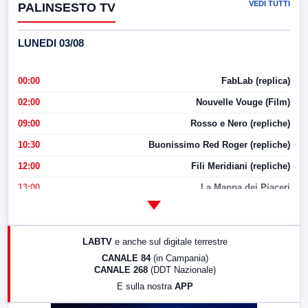
VEDI TUTTI
PALINSESTO TV
LUNEDI 03/08
00:00
FabLab (replica)
02:00
Nouvelle Vouge (Film)
09:00
Rosso e Nero (repliche)
10:30
Buonissimo Red Roger (repliche)
12:00
Fili Meridiani (repliche)
13:00
La Mappa dei Piaceri
14:00
LabNews
17:00
LabNews (replica)
LABTV
e anche sul digitale terrestre
18:30
Di Faccia e di Profilo (repliche)
CANALE 84
(in Campania)
CANALE 268
(DDT Nazionale)
19:30
LabNews (Diretta)
E sulla nostra
APP
21:00
Free Sport