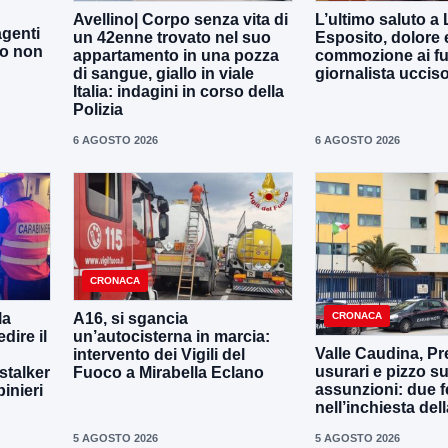
Avellino| Corpo senza vita di
L’ultimo saluto a
agenti
un 42enne trovato nel suo
Esposito, dolore 
to non
appartamento in una pozza
commozione ai fun
di sangue, giallo in viale
giornalista uccis
Italia: indagini in corso della
Polizia
6 AGOSTO 2026
6 AGOSTO 2026
CRONACA
CRONACA
la
A16, si sgancia
dire il
un’autocisterna in marcia:
Valle Caudina, Pre
intervento dei Vigili del
usurari e pizzo su
-stalker
Fuoco a Mirabella Eclano
assunzioni: due f
binieri
nell’inchiesta de
5 AGOSTO 2026
5 AGOSTO 2026