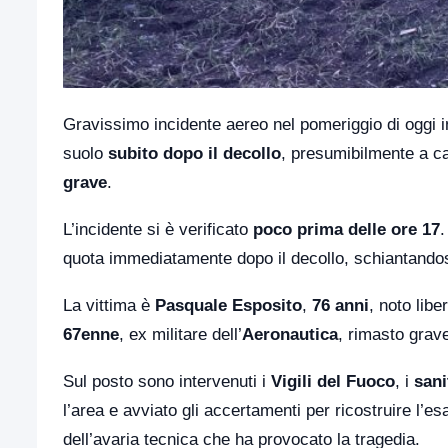
Gravissimo incidente aereo nel pomeriggio di oggi 
suolo
subito dopo il decollo
, presumibilmente a ca
grave
.
L’incidente si è verificato
poco prima delle ore 17
.
quota immediatamente dopo il decollo, schiantandos
La vittima è
Pasquale Esposito
,
76 anni
, noto lib
67enne
, ex militare dell’
Aeronautica
, rimasto grav
Sul posto sono intervenuti i
Vigili del Fuoco
, i
sani
l’area e avviato gli accertamenti per ricostruire l’e
dell’avaria tecnica che ha provocato la tragedia.