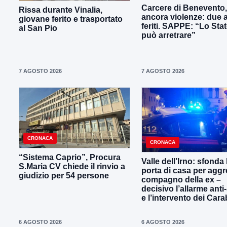
Carcere di Benevento,
Rissa durante Vinalia,
ancora violenze: due 
giovane ferito e trasportato
feriti. SAPPE: “Lo Sta
al San Pio
può arretrare”
7 AGOSTO 2026
7 AGOSTO 2026
CRONACA
CRONACA
“Sistema Caprio”, Procura
Valle dell’Irno: sfonda 
S.Maria CV chiede il rinvio a
porta di casa per aggre
giudizio per 54 persone
compagno della ex –
decisivo l’allarme anti
e l’intervento dei Cara
6 AGOSTO 2026
6 AGOSTO 2026