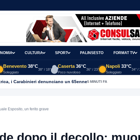
NOMIA
CULTURA
SPORT
PALINSESTO
FORMAT TV
Benevento
38°C
Caserta
36°C
Napoli
33°C
38° / 18°
36° / 23°
34° /
Soleggiato
Poco nuvoloso
Soleggiato
trica, i Carabinieri denunciano un 65enne
5 MINUTI FA
ale Esposito, un ferito grave
de dopo il decollo: muo