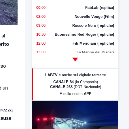
00:00
FabLab (replica)
02:00
Nouvelle Vouge (Film)
09:00
Rosso e Nero (repliche)
10:30
Buonissimo Red Roger (repliche)
 al
12:00
Fili Meridiani (repliche)
erito
13:00
La Mappa dei Piaceri
14:00
LabNews
rso
17:00
LabNews (replica)
LABTV
e anche sul digitale terrestre
18:30
Di Faccia e di Profilo (repliche)
CANALE 84
(in Campania)
CANALE 268
(DDT Nazionale)
 è un
19:30
LabNews (Diretta)
E sulla nostra
APP
21:00
Free Sport
23:00
LabNews (replica)
urezza
cause