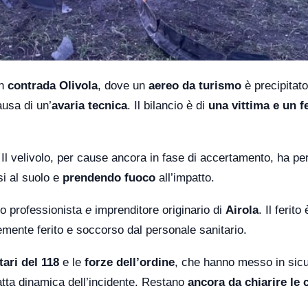
in
contrada Olivola
, dove un
aereo da turismo
è precipitato
usa di un’
avaria tecnica
. Il bilancio è di
una vittima e un f
 Il velivolo, per cause ancora in fase di accertamento, ha pe
i al suolo e
prendendo fuoco
all’impatto.
ero professionista
e
imprenditore originario di
Airola
. Il ferito
emente ferito e soccorso dal personale sanitario.
tari del 118
e le
forze dell’ordine
, che hanno messo in sic
satta dinamica dell’incidente. Restano
ancora da chiarire le 