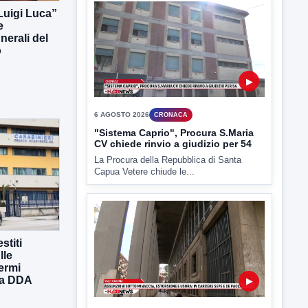
Ritrovato senza vita il corpo di un 42enne
 Luigi Luca”
in un...
e
erali del
o
▶
6 AGOSTO 2026
CRONACA
"Sistema Caprio", Procura S.Maria
CV chiede rinvio a giudizio per 54
La Procura della Repubblica di Santa
Capua Vetere chiude le...
stiti
lle
ermi
lla DDA