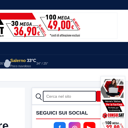
Salerno
33°C
 26°
34° / 25°
Poco nuvoloso
CERCA
Cerca
SEGUICI SUI SOCIAL
re
f
◎
▶