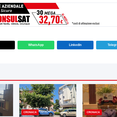
WhatsApp
LinkedIn
Teleg
CRONACA
CRONACA