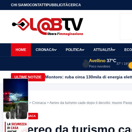
CHI SIAMO
CONTATTI
PUBBLICITÀ
CERCA
HOME
CRONACA
POLITICA
ATTUALITÀ
ECO
Avellino
37°C
37° / 19°
Poco nuvoloso
Montoro: ruba circa 130mila di energia elet
ULTIME NOTIZIE
Home
>
Cronaca
> Aereo da turismo cade dopo il decollo: muore Pasqu
CRONACA
Aereo da turismo ca