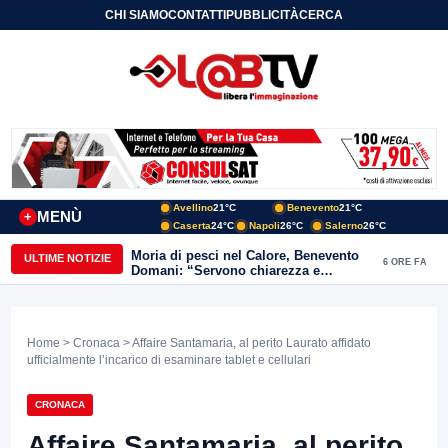
CHI SIAMO
CONTATTI
PUBBLICITÀ
CERCA
Avellino
21°C
Benevento
21°C
MENÙ
+
Caserta
24°C
Napoli
26°C
Salerno
26°C
Moria di pesci nel Calore, Benevento
ULTIME NOTIZIE
6 ORE FA
Domani: “Servono chiarezza e
approfondimenti sulla gestione
ambientale”
Home
>
Cronaca
> Affaire Santamaria, al perito Laurato affidato
ufficialmente l’incarico di esaminare tablet e cellulari
CRONACA
Affaire Santamaria, al perito