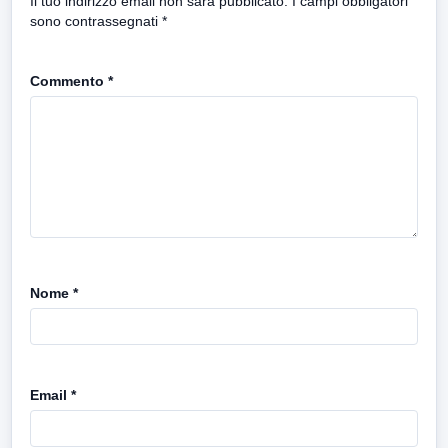
Il tuo indirizzo email non sarà pubblicato.
I campi obbligatori
sono contrassegnati
*
Commento
*
Nome
*
Email
*