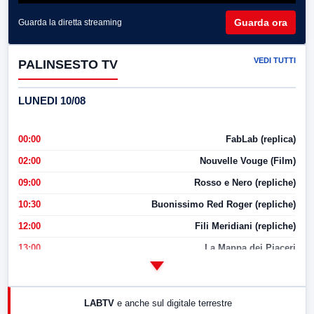
Guarda ora
Guarda la diretta streaming
VEDI TUTTI
PALINSESTO TV
LUNEDI 10/08
00:00
FabLab (replica)
02:00
Nouvelle Vouge (Film)
09:00
Rosso e Nero (repliche)
10:30
Buonissimo Red Roger (repliche)
12:00
Fili Meridiani (repliche)
13:00
La Mappa dei Piaceri
14:00
LabNews
17:00
LabNews (replica)
LABTV
e anche sul digitale terrestre
18:30
Di Faccia e di Profilo (repliche)