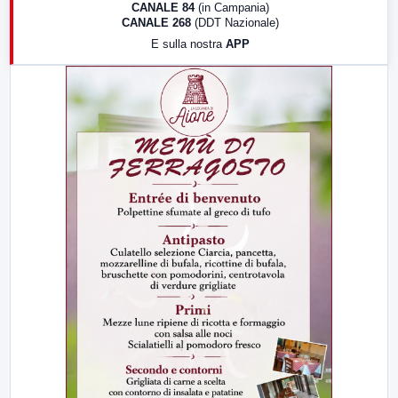
CANALE 84
(in Campania)
CANALE 268
(DDT Nazionale)
19:30
LabNews (Diretta)
E sulla nostra
APP
21:00
Free Sport
23:00
LabNews (replica)