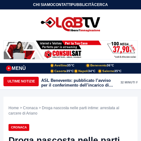
CHI SIAMO
CONTATTI
PUBBLICITÀ
CERCA
Avellino
35°C
Benevento
36°C
MENÙ
+
Caserta
35°C
Napoli
34°C
Salerno
35°C
ASL Benevento: pubblicato l’avviso
ULTIME NOTIZIE
32 MINUTI FA
per il conferimento dell’incarico di
Direttore della Unità Operativa
Complessa Cure Primarie
Home
>
Cronaca
> Droga nascosta nelle parti intime: arrestata al
carcere di Ariano
CRONACA
Droga nascosta nelle parti