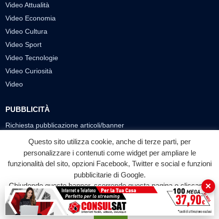
Video Attualità
Video Economia
Video Cultura
Video Sport
Video Tecnologie
Video Curiosità
Video
PUBBLICITÀ
Richiesta pubblicazione articoli/banner
Questo sito utilizza cookie, anche di terze parti, per
SEGUICI SUI SOCIAL
personalizzare i contenuti come widget per ampliare le
funzionalità del sito, opzioni Facebook, Twitter e social e funzioni
f
◎
▶
pubblicitarie di Google.
Facebook
Instagram
YouTube
×
Chiudendo questo banner, scorrendo questa pagina o cliccando
su qualunque suo elemento acconsenti all'uso dei cookie.
© 2026 LABTV - Tutti i diritti riservati
Accetta