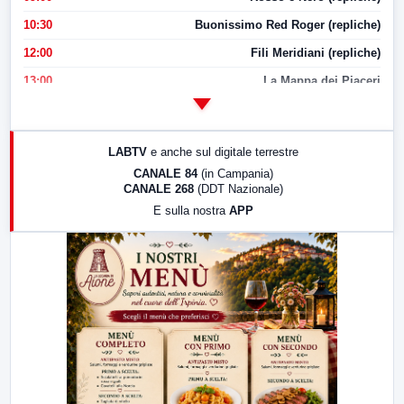
10:30
Buonissimo Red Roger (repliche)
12:00
Fili Meridiani (repliche)
13:00
La Mappa dei Piaceri
14:00
LabNews
17:00
LabNews (replica)
LABTV
e anche sul digitale terrestre
18:30
Di Faccia e di Profilo (repliche)
CANALE 84
(in Campania)
CANALE 268
(DDT Nazionale)
19:30
LabNews (Diretta)
E sulla nostra
APP
21:00
Free Sport
23:00
LabNews (replica)