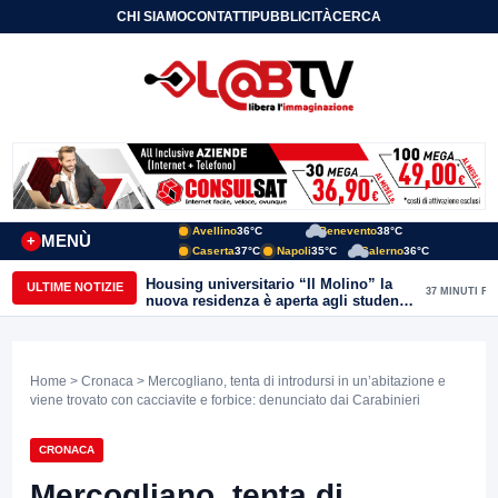
CHI SIAMO
CONTATTI
PUBBLICITÀ
CERCA
Avellino
36°C
Benevento
38°C
MENÙ
+
Caserta
37°C
Napoli
35°C
Salerno
36°C
Housing universitario “Il Molino” la
ULTIME NOTIZIE
37 MINUTI FA
nuova residenza è aperta agli studenti
del Conservatorio “Nicola Sala” e
dell’Unisannio
Home
>
Cronaca
> Mercogliano, tenta di introdursi in un’abitazione e
viene trovato con cacciavite e forbice: denunciato dai Carabinieri
CRONACA
Mercogliano, tenta di