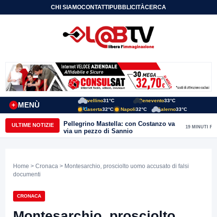
CHI SIAMO
CONTATTI
PUBBLICITÀ
CERCA
Avellino
31°C
Benevento
33°C
MENÙ
+
Caserta
32°C
Napoli
32°C
Salerno
33°C
Pellegrino Mastella: con Costanzo va
ULTIME NOTIZIE
19 MINUTI FA
via un pezzo di Sannio
Home
>
Cronaca
> Montesarchio, prosciolto uomo accusato di falsi
documenti
CRONACA
Montesarchio, prosciolto