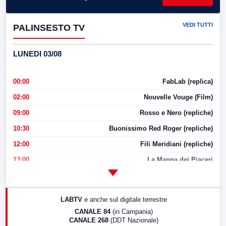
VEDI TUTTI
PALINSESTO TV
LUNEDI 03/08
00:00
FabLab (replica)
02:00
Nouvelle Vouge (Film)
09:00
Rosso e Nero (repliche)
10:30
Buonissimo Red Roger (repliche)
12:00
Fili Meridiani (repliche)
13:00
La Mappa dei Piaceri
14:00
LabNews
17:00
LabNews (replica)
LABTV
e anche sul digitale terrestre
18:30
Di Faccia e di Profilo (repliche)
CANALE 84
(in Campania)
CANALE 268
(DDT Nazionale)
19:30
LabNews (Diretta)