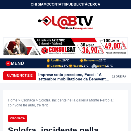
CHI SIAMO
CONTATTI
PUBBLICITÀ
CERCA
Avellino
20°C
Benevento
20°C
MENÙ
+
Caserta
24°C
Napoli
26°C
Salerno
27°C
Imprese sotto pressione, Fucci: “A
ULTIME NOTIZIE
12 ORE FA
settembre mobilitazione da Benevento
e Avellino”
Home
>
Cronaca
> Solofra, incidente nella galleria Monte Pergola:
coinvolte tre auto, tre feriti
CRONACA
Solofra, incidente nella