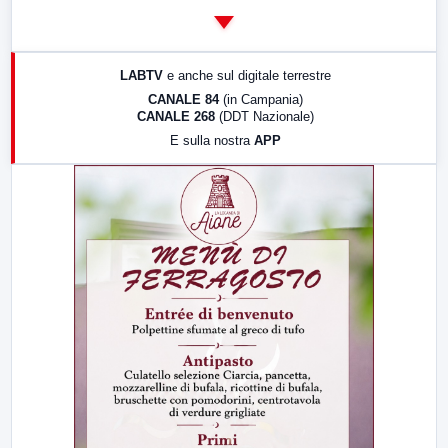
14:00
LabNews
17:00
LabNews (replica)
LABTV
e anche sul digitale terrestre
18:30
Di Faccia e di Profilo (repliche)
CANALE 84
(in Campania)
CANALE 268
(DDT Nazionale)
19:30
LabNews (Diretta)
E sulla nostra
APP
21:00
Free Sport
23:00
LabNews (replica)