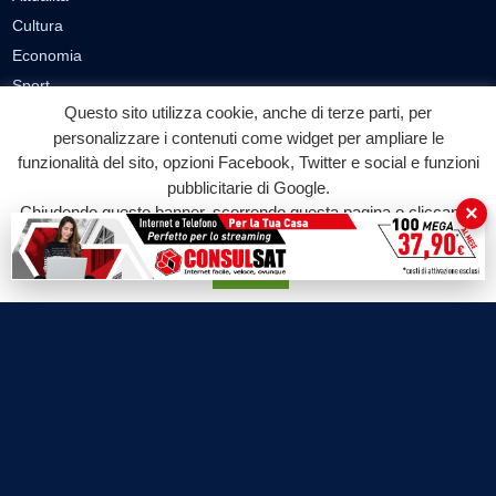
Cultura
Economia
Sport
Questo sito utilizza cookie, anche di terze parti, per
Eventi
personalizzare i contenuti come widget per ampliare le
funzionalità del sito, opzioni Facebook, Twitter e social e funzioni
VIDEO
pubblicitarie di Google.
Video Cronaca
×
Chiudendo questo banner, scorrendo questa pagina o cliccando
su qualunque suo elemento acconsenti all'uso dei cookie.
Video Politica
Video Attualità
Accetta
Video Economia
Video Cultura
Video Sport
Video Tecnologie
Video Curiosità
Video