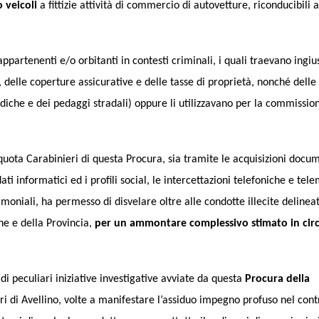
 veicoli
a fittizie attività di commercio di autovetture, riconducibili 
appartenenti e/o orbitanti in contesti criminali, i quali traevano ingiust
 delle coperture assicurative e delle tasse di proprietà, nonché delle
odiche e dei pedaggi stradali) oppure li utilizzavano per la commissio
liquota Carabinieri di questa Procura, sia tramite le acquisizioni docu
 dati informatici ed i profili social, le intercettazioni telefoniche e tel
timoniali, ha permesso di disvelare oltre alle condotte illecite delinea
one e della Provincia,
per un ammontare complessivo stimato in cir
di peculiari iniziative investigative avviate da questa
Procura della
i di Avellino, volte a manifestare l’assiduo impegno profuso nel cont