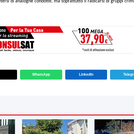
etersi di analoghe condotte, ma soprattutto il radicarsi di gruppi crimi
WhatsApp
LinkedIn
Teleg