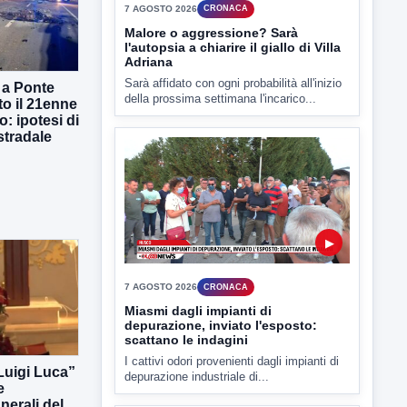
Sarà affidato con ogni probabilità all'inizio
della prossima settimana l'incarico...
 a Ponte
to il 21enne
o: ipotesi di
stradale
▶
7 AGOSTO 2026
CRONACA
Miasmi dagli impianti di
depurazione, inviato l'esposto:
scattano le indagini
I cattivi odori provenienti dagli impianti di
depurazione industriale di...
 Luigi Luca”
e
erali del