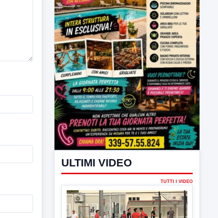
ULTIMI VIDEO
TUTTI I VIDEO
▶
7 AGOSTO 2026
SPORT BENEVENTO
Benevento Calcio: Le scelte di
Floro Flores per il debutto di Coppa
Italia
Il Benevento è pronto al debutto di Coppa
Italia. Scelte...