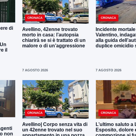
CRONACA
CRONACA
ere di
Avellino, 42enne trovato
Incidente mortale
morto in casa: l’autopsia
Valentino, indaga
chiarirà se si è trattato di un
alla guida dell’aut
 Un
malore o di un’aggressione
duplice omicidio 
 il
7 AGOSTO 2026
7 AGOSTO 2026
CRONACA
CRONACA
Avellino| Corpo senza vita di
L’ultimo saluto a
agenti
un 42enne trovato nel suo
Esposito, dolore 
to non
appartamento in una pozza
commozione ai fun