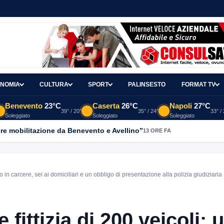
NOMIA
CULTURA
SPORT
PALINSESTO
FORMAT TV
Benevento
23°C
Caserta
26°C
Napoli
27°C
39° / 20°
35° / 24°
33° /
Soleggiato
Soleggiato
Soleggiato
re mobilitazione da Benevento e Avellino”
13 ORE FA
sto in carcere, sei ai domiciliari e un obbligo di presentazione alla polizia giudiziaria
 fittizia di 200 veicoli: 