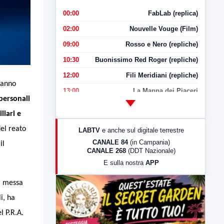
00:00
FabLab (replica)
02:00
Nouvelle Vouge (Film)
09:00
Rosso e Nero (repliche)
10:30
Buonissimo Red Roger (repliche)
12:00
Fili Meridiani (repliche)
hanno
13:00
La Mappa dei Piaceri
personali
14:00
LabNews
liari e
17:00
LabNews (replica)
del reato
LABTV
e anche sul digitale terrestre
18:30
Di Faccia e di Profilo (repliche)
CANALE 84
(in Campania)
il
CANALE 268
(DDT Nazionale)
19:30
LabNews (Diretta)
E sulla nostra
APP
21:00
Free Sport
a messa
23:00
LabNews (replica)
i, ha
l P.R.A.