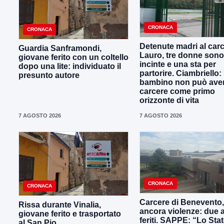
CRONACA
CRONACA
Detenute madri al carc
Guardia Sanframondi,
Lauro, tre donne sono
giovane ferito con un coltello
incinte e una sta per
dopo una lite: individuato il
partorire. Ciambriello:
presunto autore
bambino non può avere
carcere come primo
orizzonte di vita
7 AGOSTO 2026
7 AGOSTO 2026
CRONACA
CRONACA
Carcere di Benevento,
Rissa durante Vinalia,
ancora violenze: due 
giovane ferito e trasportato
feriti. SAPPE: “Lo Sta
al San Pio