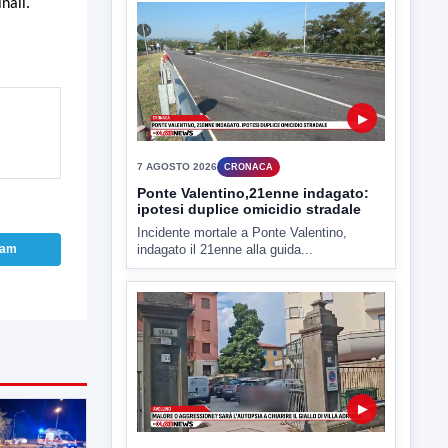
nali.
▶
7 AGOSTO 2026
CRONACA
Ponte Valentino,21enne indagato:
ipotesi duplice omicidio stradale
Incidente mortale a Ponte Valentino,
indagato il 21enne alla guida...
ram
▶
7 AGOSTO 2026
CRONACA
Malore o aggressione? Sarà
l'autopsia a chiarire il giallo di Villa
Adriana