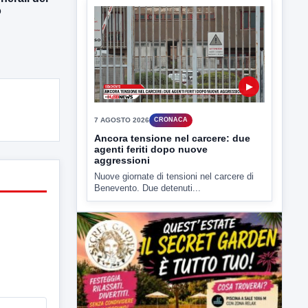
o
▶
7 AGOSTO 2026
CRONACA
Ancora tensione nel carcere: due
agenti feriti dopo nuove
aggressioni
Nuove giornate di tensioni nel carcere di
Benevento. Due detenuti...