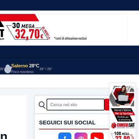
Salerno
28°C
 26°
34° / 26°
Poco nuvoloso
CERCA
Cerca
SEGUICI SUI SOCIAL
un
f
◎
▶