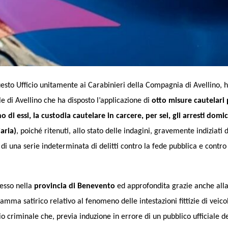
questo Ufficio unitamente ai Carabinieri della Compagnia di Avellino, 
e di Avellino che ha disposto l’applicazione di
otto misure cautelari 
o di essi, la custodia cautelare in carcere, per sei, gli arresti domici
aria)
, poiché ritenuti, allo stato delle indagini, gravemente indiziati 
di una serie indeterminata di delitti contro la fede pubblica e contro 
messo nella
provincia di Benevento
ed approfondita grazie anche all
mma satirico relativo al fenomeno delle intestazioni fittizie di veicol
io criminale che, previa induzione in errore di un pubblico ufficiale de