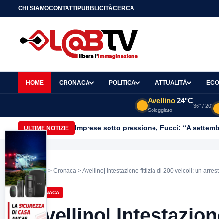
CHI SIAMO
CONTATTI
PUBBLICITÀ
CERCA
HOME
CRONACA
POLITICA
ATTUALITÀ
ECO
Avellino
24°C
36° / 20°
Soleggiato
Imprese sotto pressione, Fucci: “A settemb
ULTIME NOTIZIE
Home
>
Cronaca
> Avellino| Intestazione fittizia di 200 veicoli: un arre
CRONACA
Avellino| Intestazione