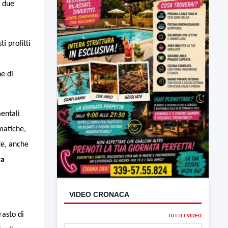
a due
i profitti
ne di
mentali
ematiche,
te, anche
VIDEO CRONACA
ca
TUTTI I VIDEO
rasto di