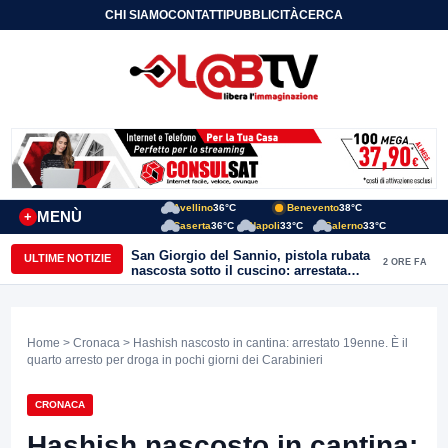
CHI SIAMO
CONTATTI
PUBBLICITÀ
CERCA
Avellino
36°C
Benevento
38°C
MENÙ
+
Caserta
36°C
Napoli
33°C
Salerno
33°C
San Giorgio del Sannio, pistola rubata
ULTIME NOTIZIE
2 ORE FA
nascosta sotto il cuscino: arrestata
51enne
Home
>
Cronaca
> Hashish nascosto in cantina: arrestato 19enne. È il
quarto arresto per droga in pochi giorni dei Carabinieri
CRONACA
Hashish nascosto in cantina: