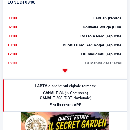
LUNEDI 03/08
00:00
FabLab (replica)
02:00
Nouvelle Vouge (Film)
09:00
Rosso e Nero (repliche)
10:30
Buonissimo Red Roger (repliche)
12:00
Fili Meridiani (repliche)
13:00
La Mappa dei Piaceri
14:00
LabNews
17:00
LabNews (replica)
LABTV
e anche sul digitale terrestre
18:30
Di Faccia e di Profilo (repliche)
CANALE 84
(in Campania)
CANALE 268
(DDT Nazionale)
19:30
LabNews (Diretta)
E sulla nostra
APP
21:00
Free Sport
23:00
LabNews (replica)