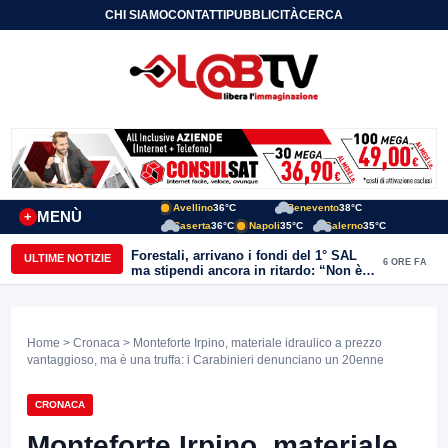
CHI SIAMO
CONTATTI
PUBBLICITÀ
CERCA
Avellino
36°C
Benevento
38°C
MENÙ
+
Caserta
36°C
Napoli
35°C
Salerno
35°C
Forestali, arrivano i fondi del 1° SAL
ULTIME NOTIZIE
6 ORE FA
ma stipendi ancora in ritardo: “Non è
più sostenibile”
Home
>
Cronaca
> Monteforte Irpino, materiale idraulico a prezzo
vantaggioso, ma è una truffa: i Carabinieri denunciano un 20enne
CRONACA
Monteforte Irpino, materiale