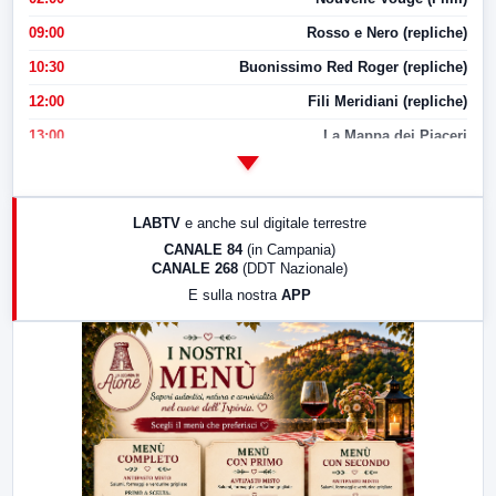
09:00
Rosso e Nero (repliche)
10:30
Buonissimo Red Roger (repliche)
12:00
Fili Meridiani (repliche)
13:00
La Mappa dei Piaceri
14:00
LabNews
17:00
LabNews (replica)
LABTV
e anche sul digitale terrestre
18:30
Di Faccia e di Profilo (repliche)
CANALE 84
(in Campania)
CANALE 268
(DDT Nazionale)
19:30
LabNews (Diretta)
E sulla nostra
APP
21:00
Free Sport
23:00
LabNews (replica)