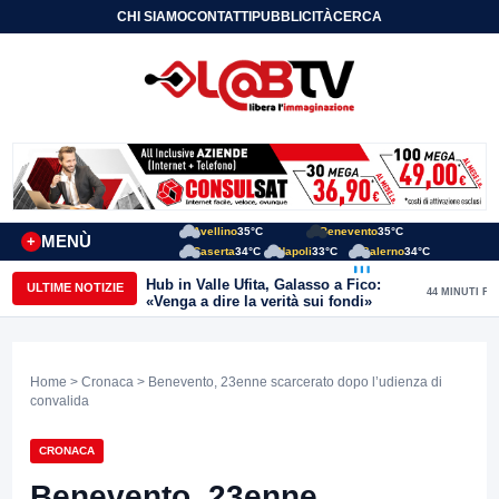
CHI SIAMO
CONTATTI
PUBBLICITÀ
CERCA
Avellino
35°C
Benevento
35°C
MENÙ
+
Caserta
34°C
Napoli
33°C
Salerno
34°C
Hub in Valle Ufita, Galasso a Fico:
ULTIME NOTIZIE
44 MINUTI FA
«Venga a dire la verità sui fondi»
Home
>
Cronaca
> Benevento, 23enne scarcerato dopo l’udienza di
convalida
CRONACA
Benevento, 23enne