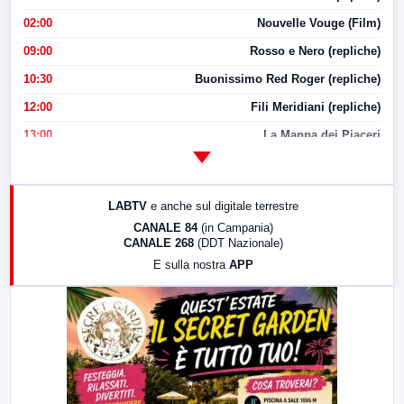
02:00
Nouvelle Vouge (Film)
09:00
Rosso e Nero (repliche)
10:30
Buonissimo Red Roger (repliche)
12:00
Fili Meridiani (repliche)
13:00
La Mappa dei Piaceri
14:00
LabNews
17:00
LabNews (replica)
LABTV
e anche sul digitale terrestre
18:30
Di Faccia e di Profilo (repliche)
CANALE 84
(in Campania)
CANALE 268
(DDT Nazionale)
19:30
LabNews (Diretta)
E sulla nostra
APP
21:00
Free Sport
23:00
LabNews (replica)