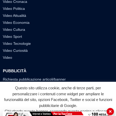
Video Cronaca
Video Politica
Video Attualità
Video Economia
Video Cultura
Video Sport
Video Tecnologie
Video Curiosità
Video
PUBBLICITÀ
Richiesta pubblicazione articoli/banner
Questo sito utilizza cookie, anche di terze parti, per
SEGUICI SUI SOCIAL
personalizzare i contenuti come widget per ampliare le
funzionalità del sito, opzioni Facebook, Twitter e social e funzioni
f
◎
▶
pubblicitarie di Google.
Facebook
Instagram
YouTube
×
Chiudendo questo banner, scorrendo questa pagina o cliccando