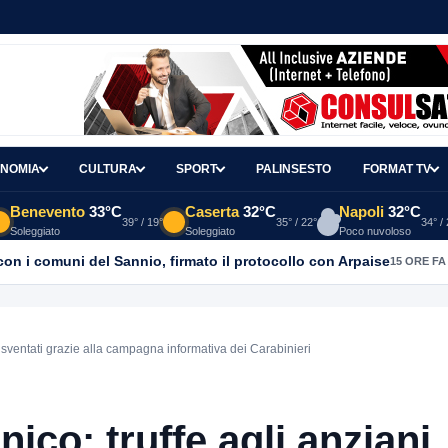
NOMIA
CULTURA
SPORT
PALINSESTO
FORMAT TV
Benevento
33°C
Caserta
32°C
Napoli
32°C
39° / 19°
35° / 22°
34° /
Soleggiato
Soleggiato
Poco nuvoloso
con i comuni del Sannio, firmato il protocollo con Arpaise
15 ORE FA
 sventati grazie alla campagna informativa dei Carabinieri
o: truffe agli anziani,