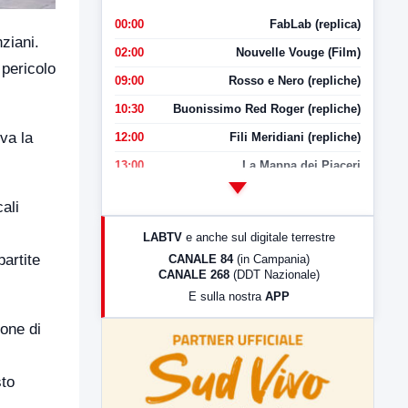
00:00
FabLab (replica)
ziani.
02:00
Nouvelle Vouge (Film)
 pericolo
09:00
Rosso e Nero (repliche)
10:30
Buonissimo Red Roger (repliche)
va la
12:00
Fili Meridiani (repliche)
13:00
La Mappa dei Piaceri
14:00
LabNews
cali
17:00
LabNews (replica)
LABTV
e anche sul digitale terrestre
18:30
Di Faccia e di Profilo (repliche)
partite
CANALE 84
(in Campania)
CANALE 268
(DDT Nazionale)
19:30
LabNews (Diretta)
E sulla nostra
APP
21:00
Free Sport
ione di
23:00
LabNews (replica)
sto