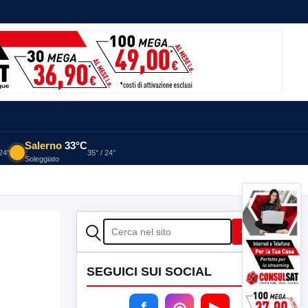
Salerno
33°C
 24°
35° / 24°
Soleggiato
CERCA
Cerca
SEGUICI SUI SOCIAL
f
◎
▶