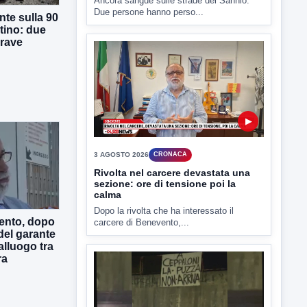
Ancora sangue sulle strade del Sannio.
Due persone hanno perso...
te sulla 90
tino: due
grave
▶
3 AGOSTO 2026
CRONACA
Rivolta nel carcere devastata una
sezione: ore di tensione poi la
calma
Dopo la rivolta che ha interessato il
ento, dopo
carcere di Benevento,...
a del garante
alluogo tra
ra