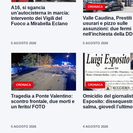
CRONACA
A16, si sgancia
un’autocisterna in marcia:
Valle Caudina, Prestiti
intervento dei Vigili del
usurari e pizzo sulle
Fuoco a Mirabella Eclano
assunzioni: due fermi
nell’inchiesta della D
5 AGOSTO 2026
5 AGOSTO 2026
CRONACA
CRONACA
Tragedia a Ponte Valentino:
Omicidio del giornalist
scontro frontale, due morti e
Esposito: dissequestra
un ferito/ FOTO
salma, giovedì l’ultimo
5 AGOSTO 2026
4 AGOSTO 2026