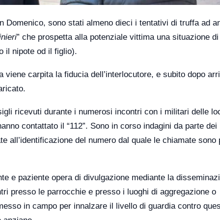
omenico, sono stati almeno dieci i tentativi di truffa ad an
inieri
” che prospetta alla potenziale vittima una situazione di
il nipote od il figlio).
iene carpita la fiducia dell’interlocutore, e subito dopo arri
aricato.
gli ricevuti durante i numerosi incontri con i militari delle lo
hanno contattato il “112”. Sono in corso indagini da parte dei
te all’identificazione del numero dal quale le chiamate sono 
tante e paziente opera di divulgazione mediante la disseminaz
contri presso le parrocchie e presso i luoghi di aggregazione o
sso in campo per innalzare il livello di guardia contro que