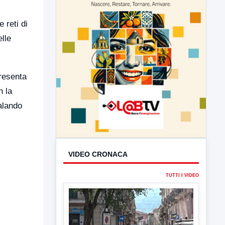
 reti di
elle
presenta
n la
alando
VIDEO CRONACA
TUTTI I VIDEO