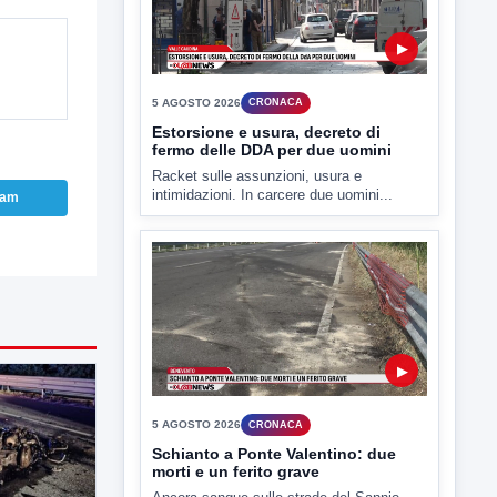
▶
5 AGOSTO 2026
CRONACA
Estorsione e usura, decreto di
fermo delle DDA per due uomini
Racket sulle assunzioni, usura e
intimidazioni. In carcere due uomini...
ram
▶
5 AGOSTO 2026
CRONACA
Schianto a Ponte Valentino: due
morti e un ferito grave