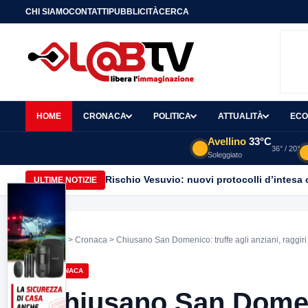
CHI SIAMO
CONTATTI
PUBBLICITÀ
CERCA
HOME
CRONACA
POLITICA
ATTUALITÀ
ECO
Avellino
33°C
36° / 20°
Soleggiato
Rischio Vesuvio: nuovi protocolli d’intesa 
ULTIME NOTIZIE
Home
>
Cronaca
> Chiusano San Domenico: truffe agli anziani, raggiri
CRONACA
Chiusano San Domenic