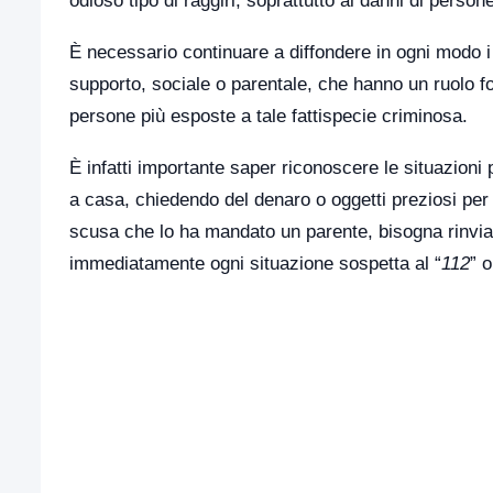
odioso tipo di raggiri, soprattutto ai danni di person
È necessario continuare a diffondere in ogni modo i con
supporto, sociale o parentale, che hanno un ruolo fo
persone più esposte a tale fattispecie criminosa.
È infatti importante saper riconoscere le situazioni 
a casa, chiedendo del denaro o oggetti preziosi per 
scusa che lo ha mandato un parente, bisogna rinviar
immediatamente ogni situazione sospetta al “
112
” 