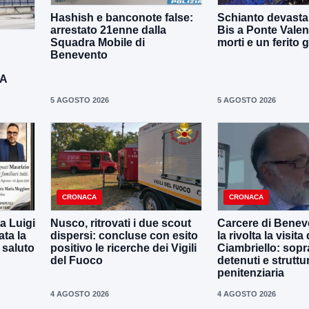
Hashish e banconote false:
Schianto devastan
arrestato 21enne dalla
Bis a Ponte Valen
Squadra Mobile di
morti e un ferito 
Benevento
DA
5 AGOSTO 2026
5 AGOSTO 2026
CRONACA
CRONACA
a Luigi
Nusco, ritrovati i due scout
Carcere di Benev
ta la
dispersi: concluse con esito
la rivolta la visit
 saluto
positivo le ricerche dei Vigili
Ciambriello: sopr
del Fuoco
detenuti e struttu
penitenziaria
4 AGOSTO 2026
4 AGOSTO 2026