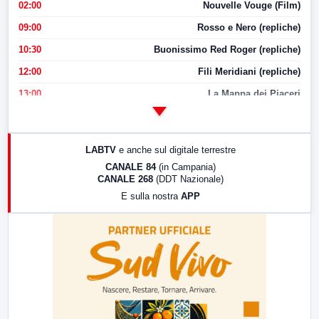
02:00
Nouvelle Vouge (Film)
09:00
Rosso e Nero (repliche)
10:30
Buonissimo Red Roger (repliche)
12:00
Fili Meridiani (repliche)
13:00
La Mappa dei Piaceri
14:00
LabNews
17:00
LabNews (replica)
LABTV
e anche sul digitale terrestre
18:30
Di Faccia e di Profilo (repliche)
CANALE 84
(in Campania)
CANALE 268
(DDT Nazionale)
19:30
LabNews (Diretta)
E sulla nostra
APP
21:00
Free Sport
23:00
LabNews (replica)