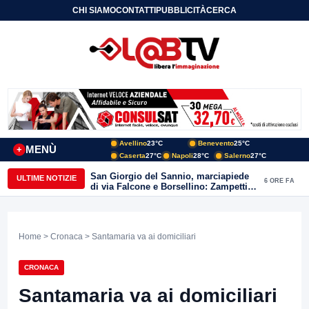
CHI SIAMO
CONTATTI
PUBBLICITÀ
CERCA
Avellino
23°C
Benevento
25°C
MENÙ
+
Caserta
27°C
Napoli
28°C
Salerno
27°C
San Giorgio del Sannio, marciapiede
ULTIME NOTIZIE
6 ORE FA
di via Falcone e Borsellino: Zampetti e
Lombardi replicano alle polemiche
Home
>
Cronaca
> Santamaria va ai domiciliari
CRONACA
Santamaria va ai domiciliari