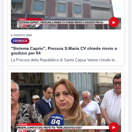
▶
6 AGOSTO 2026
CRONACA
"Sistema Caprio", Procura S.Maria CV chiede rinvio a
giudizio per 54
La Procura della Repubblica di Santa Capua Vetere chiude le...
▶