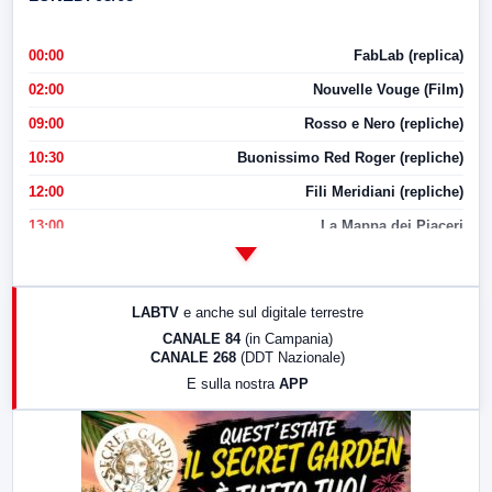
00:00
FabLab (replica)
02:00
Nouvelle Vouge (Film)
09:00
Rosso e Nero (repliche)
10:30
Buonissimo Red Roger (repliche)
12:00
Fili Meridiani (repliche)
13:00
La Mappa dei Piaceri
14:00
LabNews
17:00
LabNews (replica)
LABTV
e anche sul digitale terrestre
18:30
Di Faccia e di Profilo (repliche)
CANALE 84
(in Campania)
CANALE 268
(DDT Nazionale)
19:30
LabNews (Diretta)
E sulla nostra
APP
21:00
Free Sport
23:00
LabNews (replica)