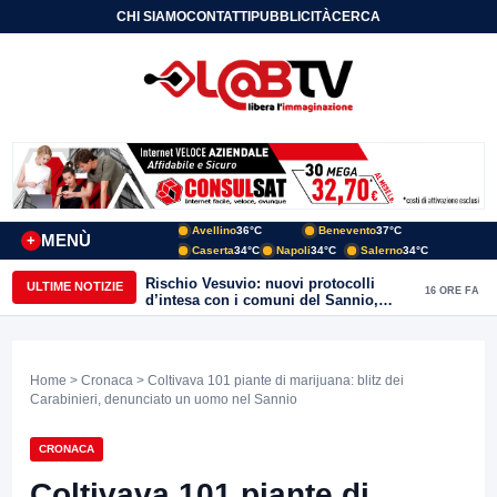
CHI SIAMO
CONTATTI
PUBBLICITÀ
CERCA
Avellino
36°C
Benevento
37°C
MENÙ
+
Caserta
34°C
Napoli
34°C
Salerno
34°C
Rischio Vesuvio: nuovi protocolli
ULTIME NOTIZIE
16 ORE FA
d’intesa con i comuni del Sannio,
firmato il protocollo con Arpaise
Home
>
Cronaca
> Coltivava 101 piante di marijuana: blitz dei
Carabinieri, denunciato un uomo nel Sannio
CRONACA
Coltivava 101 piante di