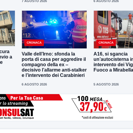
7 AGOSTO 2026
6 AGOSTO 2026
CRONACA
CRONACA
cura
Valle dell’Irno: sfonda la
A16, si sgancia
nvio a
porta di casa per aggredire il
un’autocisterna i
ne
compagno della ex –
intervento dei Vigi
decisivo l’allarme anti-stalker
Fuoco a Mirabell
e l’intervento dei Carabinieri
6 AGOSTO 2026
5 AGOSTO 2026