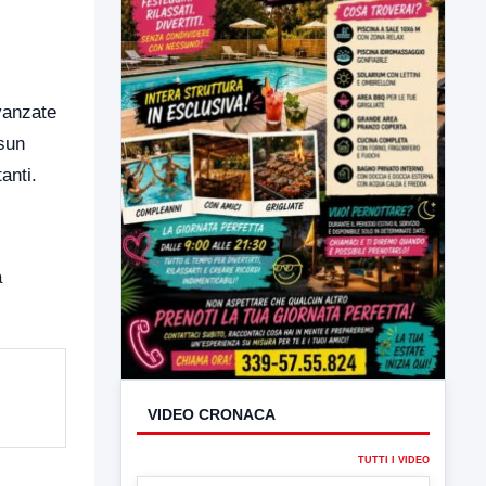
avanzate
ssun
anti.
a
VIDEO CRONACA
TUTTI I VIDEO