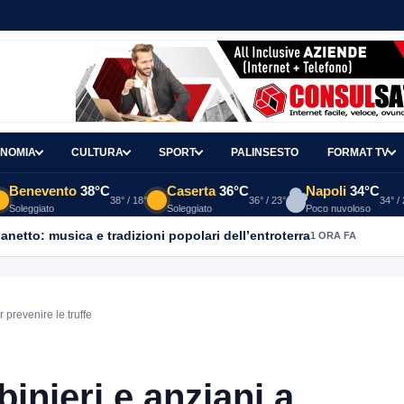
NOMIA
CULTURA
SPORT
PALINSESTO
FORMAT TV
Benevento
38°C
Caserta
36°C
Napoli
34°C
38° / 18°
36° / 23°
34° /
Soleggiato
Soleggiato
Poco nuvoloso
ganetto: musica e tradizioni popolari dell’entroterra
1 ORA FA
 prevenire le truffe
inieri e anziani a