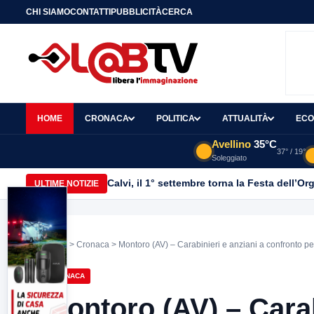
CHI SIAMO
CONTATTI
PUBBLICITÀ
CERCA
HOME
CRONACA
POLITICA
ATTUALITÀ
ECO
Avellino
35°C
37° / 19°
Soleggiato
Calvi, il 1° settembre torna la Festa dell’Or
ULTIME NOTIZIE
Home
>
Cronaca
> Montoro (AV) – Carabinieri e anziani a confronto per
CRONACA
Montoro (AV) – Carab