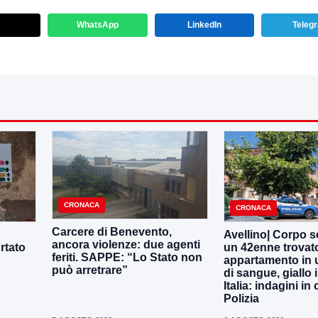
WhatsApp
LinkedIn
Teleg
CRONACA
CRONACA
Carcere di Benevento,
Avellino| Corpo s
ancora violenze: due agenti
rtato
un 42enne trovat
feriti. SAPPE: “Lo Stato non
appartamento in 
può arretrare”
di sangue, giallo i
Italia: indagini in
Polizia