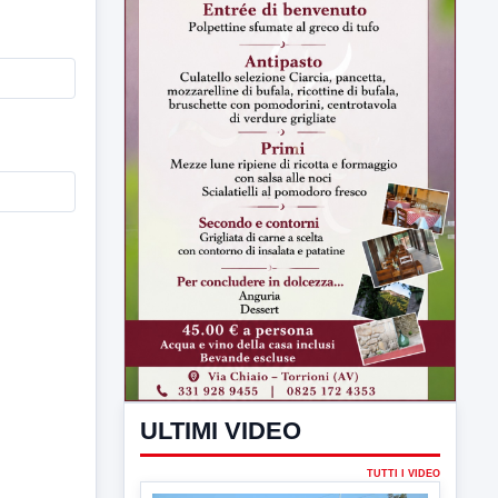
ULTIMI VIDEO
TUTTI I VIDEO
▶
7 AGOSTO 2026
CRONACA
Ponte Valentino,21enne indagato:
ipotesi duplice omicidio stradale
Incidente mortale a Ponte Valentino,
indagato il 21enne alla guida...