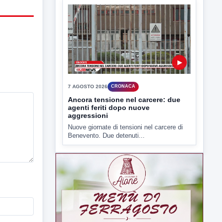
▶
7 AGOSTO 2026
CRONACA
Ancora tensione nel carcere: due
agenti feriti dopo nuove
aggressioni
Nuove giornate di tensioni nel carcere di
Benevento. Due detenuti...