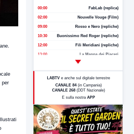
00:00
FabLab (replica)
02:00
Nouvelle Vouge (Film)
09:00
Rosso e Nero (repliche)
10:30
Buonissimo Red Roger (repliche)
12:00
Fili Meridiani (repliche)
iane.
13:00
La Mappa dei Piaceri
14:00
LabNews
17:00
LabNews (replica)
ocale
LABTV
e anche sul digitale terrestre
18:30
Di Faccia e di Profilo (repliche)
i per
CANALE 84
(in Campania)
CANALE 268
(DDT Nazionale)
19:30
LabNews (Diretta)
E sulla nostra
APP
21:00
Free Sport
23:00
LabNews (replica)
lustrati
o