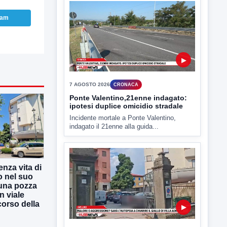
ram
▶
7 AGOSTO 2026
CRONACA
Ponte Valentino,21enne indagato:
ipotesi duplice omicidio stradale
Incidente mortale a Ponte Valentino,
indagato il 21enne alla guida...
enza vita di
▶
o nel suo
una pozza
n viale
7 AGOSTO 2026
CRONACA
 corso della
Malore o aggressione? Sarà
l'autopsia a chiarire il giallo di Villa
Adriana