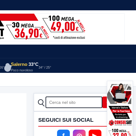
Salerno
33°C
 26°
34° / 25°
Poco nuvoloso
CERCA
Cerca
SEGUICI SUI SOCIAL
f
◎
▶