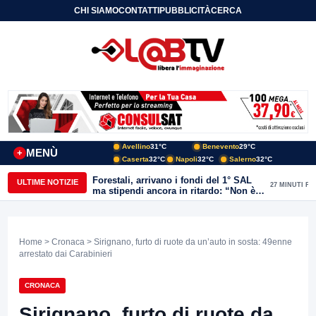
CHI SIAMO
CONTATTI
PUBBLICITÀ
CERCA
Avellino
31°C
Benevento
29°C
MENÙ
+
Caserta
32°C
Napoli
32°C
Salerno
32°C
Forestali, arrivano i fondi del 1° SAL
ULTIME NOTIZIE
27 MINUTI FA
ma stipendi ancora in ritardo: “Non è
più sostenibile”
Home
>
Cronaca
> Sirignano, furto di ruote da un’auto in sosta: 49enne
arrestato dai Carabinieri
CRONACA
Sirignano, furto di ruote da