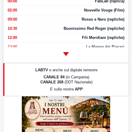
00:00
FabLab (replica)
02:00
Nouvelle Vouge (Film)
09:00
Rosso e Nero (repliche)
10:30
Buonissimo Red Roger (repliche)
12:00
Fili Meridiani (repliche)
13:00
La Mappa dei Piaceri
14:00
LabNews
17:00
LabNews (replica)
LABTV
e anche sul digitale terrestre
18:30
Di Faccia e di Profilo (repliche)
CANALE 84
(in Campania)
CANALE 268
(DDT Nazionale)
19:30
LabNews (Diretta)
E sulla nostra
APP
21:00
Free Sport
23:00
LabNews (replica)