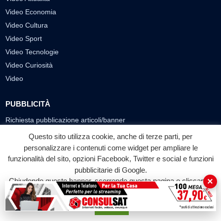
Video Economia
Video Cultura
Video Sport
Video Tecnologie
Video Curiosità
Video
PUBBLICITÀ
Richiesta pubblicazione articoli/banner
Questo sito utilizza cookie, anche di terze parti, per
SEGUICI SUI SOCIAL
personalizzare i contenuti come widget per ampliare le
funzionalità del sito, opzioni Facebook, Twitter e social e funzioni
f
◎
▶
pubblicitarie di Google.
Facebook
Instagram
YouTube
×
Chiudendo questo banner, scorrendo questa pagina o cliccando
su qualunque suo elemento acconsenti all'uso dei cookie.
© 2026 LABTV - Tutti i diritti riservati
Accetta