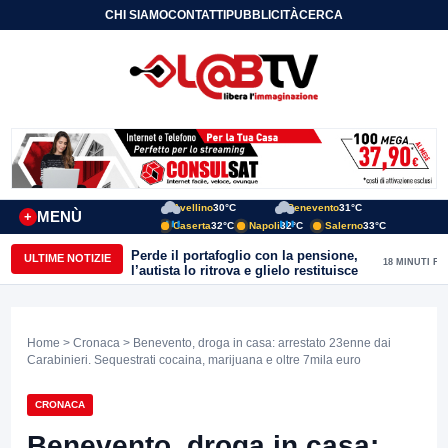
CHI SIAMO
CONTATTI
PUBBLICITÀ
CERCA
Avellino
30°C
Benevento
31°C
MENÙ
+
Caserta
32°C
Napoli
32°C
Salerno
33°C
Perde il portafoglio con la pensione,
ULTIME NOTIZIE
18 MINUTI FA
l’autista lo ritrova e glielo restituisce
Home
>
Cronaca
> Benevento, droga in casa: arrestato 23enne dai
Carabinieri. Sequestrati cocaina, marijuana e oltre 7mila euro
CRONACA
Benevento, droga in casa: