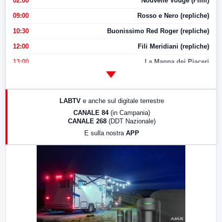
02:00
Nouvelle Vouge (Film)
09:00
Rosso e Nero (repliche)
10:30
Buonissimo Red Roger (repliche)
12:00
Fili Meridiani (repliche)
13:00
La Mappa dei Piaceri
14:00
LabNews
17:00
LabNews (replica)
LABTV
e anche sul digitale terrestre
18:30
Di Faccia e di Profilo (repliche)
CANALE 84
(in Campania)
CANALE 268
(DDT Nazionale)
19:30
LabNews (Diretta)
E sulla nostra
APP
21:00
Free Sport
23:00
LabNews (replica)