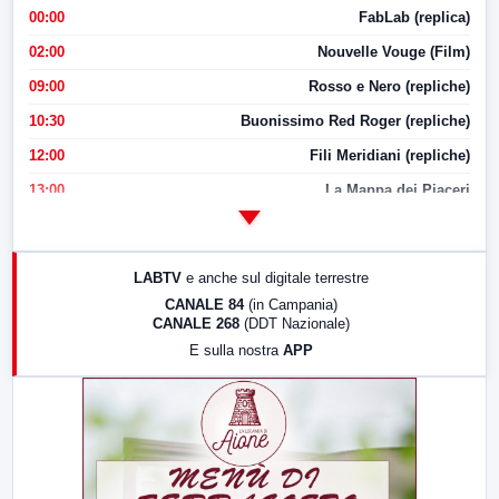
00:00
FabLab (replica)
02:00
Nouvelle Vouge (Film)
09:00
Rosso e Nero (repliche)
10:30
Buonissimo Red Roger (repliche)
12:00
Fili Meridiani (repliche)
13:00
La Mappa dei Piaceri
14:00
LabNews
17:00
LabNews (replica)
LABTV
e anche sul digitale terrestre
18:30
Di Faccia e di Profilo (repliche)
CANALE 84
(in Campania)
CANALE 268
(DDT Nazionale)
19:30
LabNews (Diretta)
E sulla nostra
APP
21:00
Free Sport
23:00
LabNews (replica)