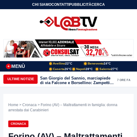
CHI SIAMO
CONTATTI
PUBBLICITÀ
CERCA
Avellino
22°C
Benevento
24°C
MENÙ
+
Caserta
26°C
Napoli
28°C
Salerno
27°C
San Giorgio del Sannio, marciapiede
ULTIME NOTIZIE
7 ORE FA
di via Falcone e Borsellino: Zampetti e
Lombardi replicano alle polemiche
Home
>
Cronaca
> Forino (AV) – Maltrattamenti in famiglia: donna
arrestata dai Carabinieri
CRONACA
Forino (AV) – Maltrattamenti