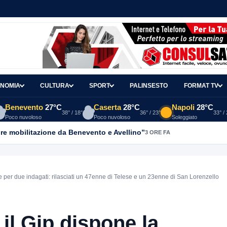
NOMIA
CULTURA
SPORT
PALINSESTO
FORMAT TV
Benevento
27°C
Caserta
28°C
Napoli
28°C
38° / 18°
36° / 23°
33° /
Poco nuvoloso
Poco nuvoloso
Soleggiato
re mobilitazione da Benevento e Avellino”
3 ORE FA
 per due indagati: rilasciati un 47enne di Telese e un 23enne di San Lorenzello
il Gip dispone la