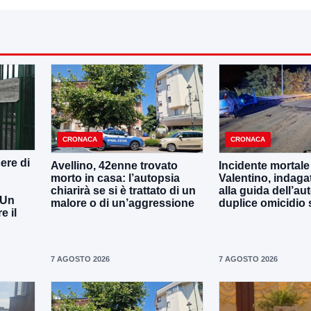
CRONACA
CRONACA
ere di
Avellino, 42enne trovato
Incidente mortale
morto in casa: l’autopsia
Valentino, indaga
chiarirà se si è trattato di un
alla guida dell’aut
 Un
malore o di un’aggressione
duplice omicidio 
 il
7 AGOSTO 2026
7 AGOSTO 2026