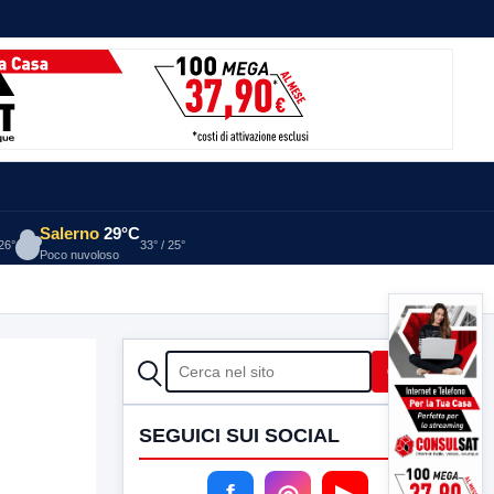
Salerno
29°C
 26°
33° / 25°
Poco nuvoloso
CERCA
Cerca
SEGUICI SUI SOCIAL
f
◎
▶