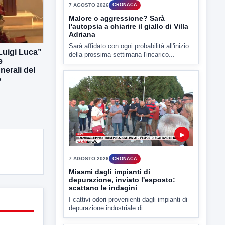
Sarà affidato con ogni probabilità all'inizio
della prossima settimana l'incarico...
 Luigi Luca”
e
erali del
o
▶
7 AGOSTO 2026
CRONACA
Miasmi dagli impianti di
depurazione, inviato l'esposto:
scattano le indagini
I cattivi odori provenienti dagli impianti di
depurazione industriale di...