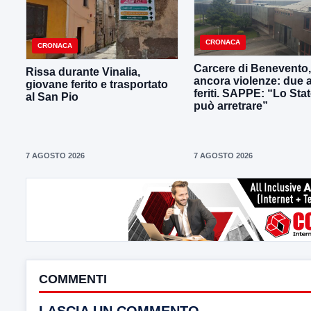
CRONACA
CRONACA
Carcere di Benevento,
Rissa durante Vinalia,
ancora violenze: due 
giovane ferito e trasportato
feriti. SAPPE: “Lo Sta
al San Pio
può arretrare”
7 AGOSTO 2026
7 AGOSTO 2026
COMMENTI
LASCIA UN COMMENTO