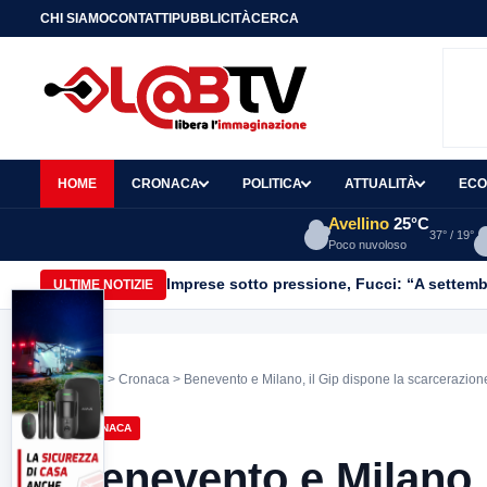
CHI SIAMO
CONTATTI
PUBBLICITÀ
CERCA
HOME
CRONACA
POLITICA
ATTUALITÀ
ECO
Avellino
25°C
37° / 19°
Poco nuvoloso
Imprese sotto pressione, Fucci: “A settemb
ULTIME NOTIZIE
Home
>
Cronaca
> Benevento e Milano, il Gip dispone la scarcerazione
CRONACA
Benevento e Milano, 