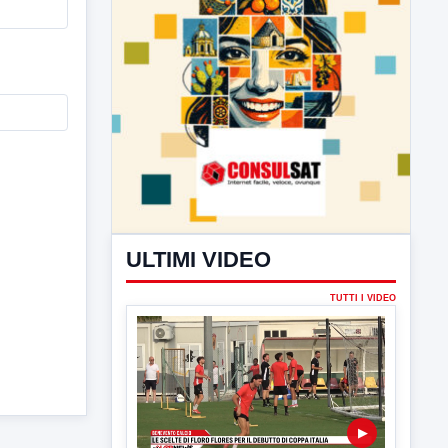
ULTIMI VIDEO
TUTTI I VIDEO
▶
7 AGOSTO 2026
SPORT BENEVENTO
Benevento Calcio: Le scelte di
Floro Flores per il debutto di Coppa
Italia
Il Benevento è pronto al debutto di Coppa
Italia. Scelte...