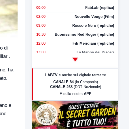
00:00
FabLab (replica)
02:00
Nouvelle Vouge (Film)
09:00
Rosso e Nero (repliche)
10:30
Buonissimo Red Roger (repliche)
12:00
Fili Meridiani (repliche)
o di
13:00
La Mappa dei Piaceri
iari.
14:00
LabNews
one, ha
17:00
LabNews (replica)
LABTV
e anche sul digitale terrestre
ato.
18:30
Di Faccia e di Profilo (repliche)
CANALE 84
(in Campania)
CANALE 268
(DDT Nazionale)
19:30
LabNews (Diretta)
E sulla nostra
APP
21:00
Free Sport
lano e
23:00
LabNews (replica)
sone