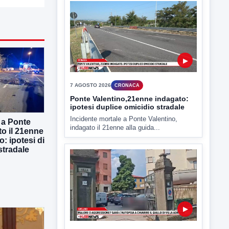
▶
7 AGOSTO 2026
CRONACA
Ponte Valentino,21enne indagato:
ipotesi duplice omicidio stradale
Incidente mortale a Ponte Valentino,
indagato il 21enne alla guida...
 a Ponte
to il 21enne
o: ipotesi di
stradale
▶
7 AGOSTO 2026
CRONACA
Malore o aggressione? Sarà
l'autopsia a chiarire il giallo di Villa
Adriana