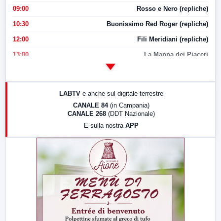
09:00
Rosso e Nero (repliche)
10:30
Buonissimo Red Roger (repliche)
12:00
Fili Meridiani (repliche)
13:00
La Mappa dei Piaceri
14:00
LabNews
17:00
LabNews (replica)
LABTV
e anche sul digitale terrestre
18:30
Di Faccia e di Profilo (repliche)
CANALE 84
(in Campania)
CANALE 268
(DDT Nazionale)
19:30
LabNews (Diretta)
E sulla nostra
APP
21:00
Free Sport
23:00
LabNews (replica)