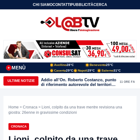
CHI SIAMO
CONTATTI
PUBBLICITÀ
CERCA
Avellino
28°C
Benevento
25°C
MENÙ
+
Caserta
29°C
Napoli
29°C
Salerno
31°C
Addio all’On. Roberto Costanzo, punto
ULTIME NOTIZIE
11 ORE FA
di riferimento autorevole del territorio,
Parente: “alle Acli ha donato amicizia,
passione e impegno autentico”
Home
>
Cronaca
> Lioni, colpito da una trave mentre revisiona una
giostra: 26enne in gravissime condizioni
CRONACA
Lioni, colpito da una trave