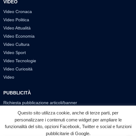
VIDEO
Video Cronaca
Video Politica
Video Attualità
Video Economia
Video Cultura
Video Sport
Video Tecnologie
Video Curiosità
Video
PUBBLICITÀ
Richiesta pubblicazione articoli/banner
Questo sito utilizza cookie, anche di terze parti, per
SEGUICI SUI SOCIAL
personalizzare i contenuti come widget per ampliare le
funzionalità del sito, opzioni Facebook, Twitter e social e funzioni
f
◎
▶
pubblicitarie di Google.