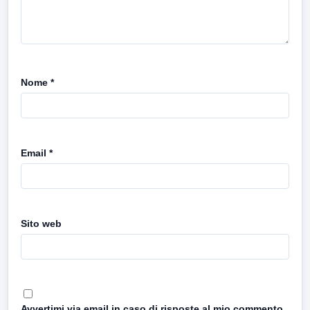
Nome
*
Email
*
Sito web
Avvertimi via email in caso di risposte al mio commento.