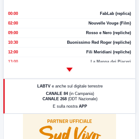
00:00
FabLab (replica)
02:00
Nouvelle Vouge (Film)
09:00
Rosso e Nero (repliche)
10:30
Buonissimo Red Roger (repliche)
12:00
Fili Meridiani (repliche)
13:00
La Mappa dei Piaceri
14:00
LabNews
17:00
LabNews (replica)
LABTV
e anche sul digitale terrestre
18:30
Di Faccia e di Profilo (repliche)
CANALE 84
(in Campania)
CANALE 268
(DDT Nazionale)
19:30
LabNews (Diretta)
E sulla nostra
APP
21:00
Free Sport
23:00
LabNews (replica)