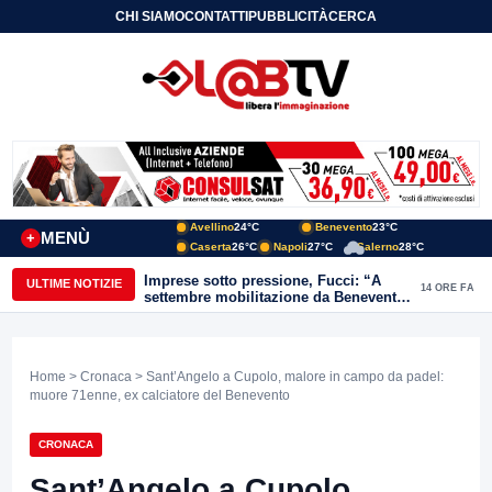
CHI SIAMO
CONTATTI
PUBBLICITÀ
CERCA
Avellino
24°C
Benevento
23°C
MENÙ
+
Caserta
26°C
Napoli
27°C
Salerno
28°C
Imprese sotto pressione, Fucci: “A
ULTIME NOTIZIE
14 ORE FA
settembre mobilitazione da Benevento
e Avellino”
Home
>
Cronaca
> Sant’Angelo a Cupolo, malore in campo da padel:
muore 71enne, ex calciatore del Benevento
CRONACA
Sant’Angelo a Cupolo,